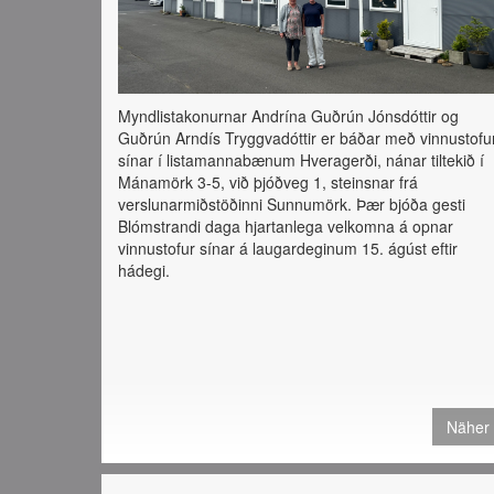
Myndlistakonurnar Andrína Guðrún Jónsdóttir og
Guðrún Arndís Tryggvadóttir er báðar með vinnustofu
sínar í listamannabænum Hveragerði, nánar tiltekið í
Mánamörk 3-5, við þjóðveg 1, steinsnar frá
verslunarmiðstöðinni Sunnumörk. Þær bjóða gesti
Blómstrandi daga hjartanlega velkomna á opnar
vinnustofur sínar á laugardeginum 15. ágúst eftir
hádegi.
Näher