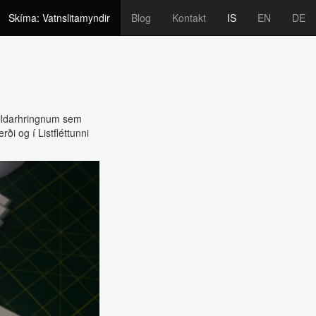
Skíma: Vatnslitamyndir
Blog
Kontakt
IS
EN
DE
eildarhringnum sem
ði og í Listfléttunni