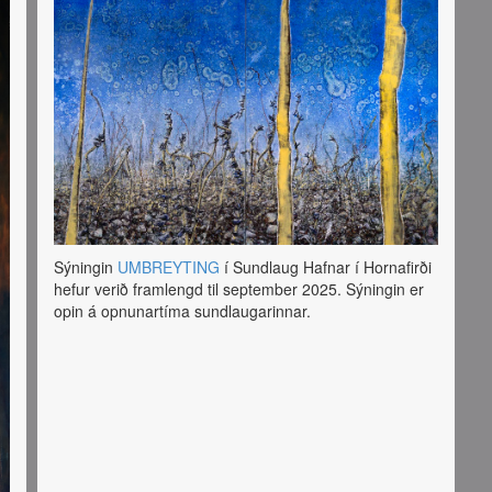
Sýningin
UMBREYTING
í Sundlaug Hafnar í Hornafirði
hefur verið framlengd til september 2025. Sýningin er
opin á opnunartíma sundlaugarinnar.