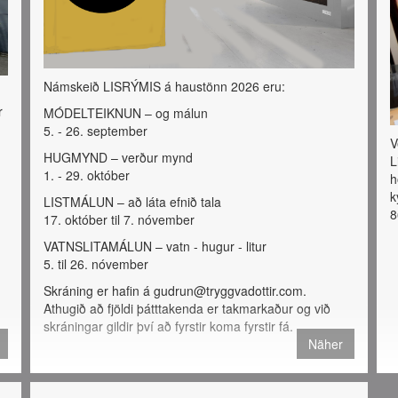
Námskeið LISRÝMIS á haustönn 2026 eru:
r
MÓDELTEIKNUN – og málun
5. - 26. september
V
HUGMYND – verður mynd
L
1. - 29. október
h
k
LISTMÁLUN – að láta efnið tala
8
17. október til 7. nóvember
VATNSLITAMÁLUN – vatn - hugur - litur
5. til 26. nóvember
Skráning er hafin á gudrun@tryggvadottir.com.
Athugið að fjöldi þátttakenda er takmarkaður og við
skráningar gildir því að fyrstir koma fyrstir fá.
Näher