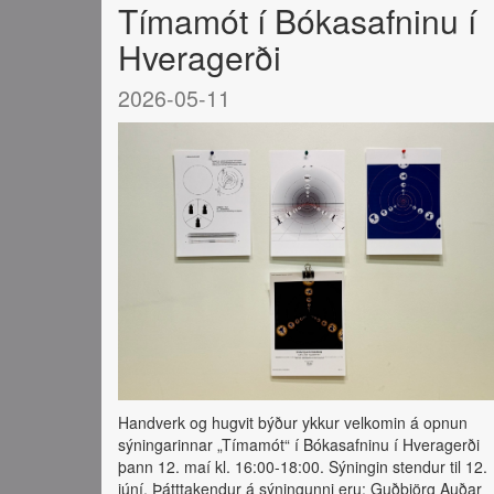
Tímamót í Bókasafninu í
Hveragerði
2026-05-11
Handverk og hugvit býður ykkur velkomin á opnun
sýningarinnar „Tímamót“ í Bókasafninu í Hveragerði
þann 12. maí kl. 16:00-18:00. Sýningin stendur til 12.
júní. Þátttakendur á sýningunni eru: Guðbjörg Auðar