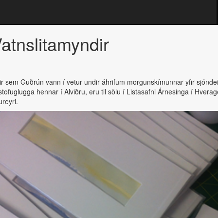
atnslitamyndir
r sem Guðrún vann í vetur undir áhrifum morgunskímunnar yfir sjónd
tofuglugga hennar í Alviðru, eru til sölu í Listasafni Árnesinga í Hverager
reyri.