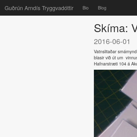
Guðrún Arndís Tryggvadóttir
Bio
Blog
Skíma: V
2016-06-01
Vatnslitaðar smámyndi
blasir við út um vinnus
Hafnarstræti 104 á Aku