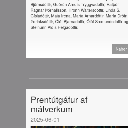
Björnsdóttir, Guðrún Arndís Tryggvadóttir, Hafþór
Ragnar Þórhallsson, Hrönn Waltersdóttir, Linda S.
Gísladóttir, Maia Irena, María Arnardóttir, María Dröfn
Þorláksdóttir, Ólöf Bjarnadóttir, Ólöf Sæmundsdóttir o
Steinunn Aldís Helgadóttir.
Näher
Prentútgáfur af
málverkum
2025-06-01