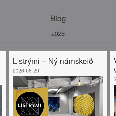
Blog
2026
Listrými – Ný námskeið
2026-06-29