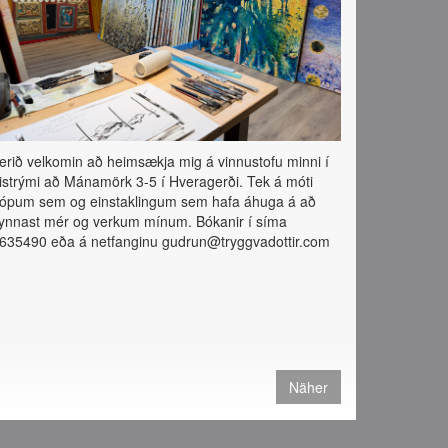
erið velkomin að heimsækja mig á vinnustofu minni í
istrými að Mánamörk 3-5 í Hveragerði. Tek á móti
ópum sem og einstaklingum sem hafa áhuga á að
ynnast mér og verkum mínum. Bókanir í síma
635490 eða á netfanginu gudrun@tryggvadottir.com
Näher