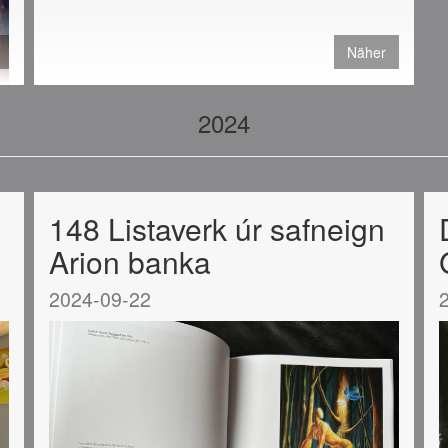
Näher
2024
148 Listaverk úr safneign
Arion banka
2024-09-22