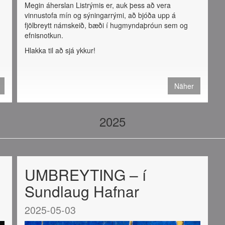
Megin áherslan Listrýmis er, auk þess að vera
vinnustofa mín og sýningarrými, að bjóða upp á
fjölbreytt námskeið, bæði í hugmyndaþróun sem og
efnisnotkun.
g
Hlakka til að sjá ykkur!
Näher
2025
UMBREYTING – í
Sundlaug Hafnar
2025-05-03