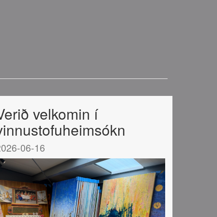
Verið velkomin í
vinnustofuheimsókn
2026-06-16