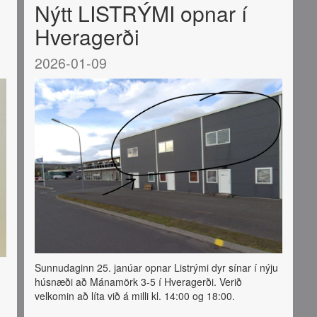
Nýtt LISTRÝMI opnar í
Hveragerði
2026-01-09
Sunnudaginn 25. janúar opnar Listrými dyr sínar í nýju
húsnæði að Mánamörk 3-5 í Hveragerði. Verið
velkomin að líta við á milli kl. 14:00 og 18:00.