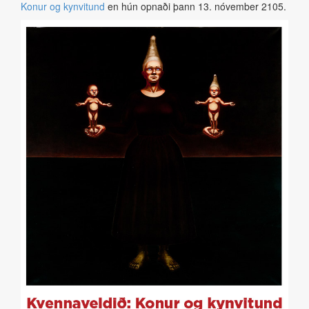
Konur og kynvitund
en hún opnaði þann 13. nóvember 2105.