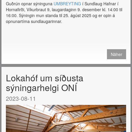
Guðrún opnar sýninguna
UMBREYTING
í Sundlaug Hafnar í
Hornafirði, Víkurbraut 9, laugardaginn 9. desember kl. 14:00 til
16:00. Sýningin mun standa til 25. ágúst 2025 og er opin á
opnunartíma sundlaugarinnar.
Näher
Lokahóf um síðusta
sýningarhelgi ONÍ
2023-08-11