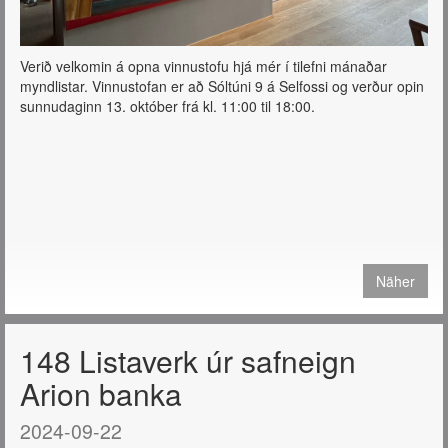
Verið velkomin á opna vinnustofu hjá mér í tilefni mánaðar
myndlistar. Vinnustofan er að Sóltúni 9 á Selfossi og verður opin
sunnudaginn 13. október frá kl. 11:00 til 18:00.
Näher
148 Listaverk úr safneign
Arion banka
2024-09-22