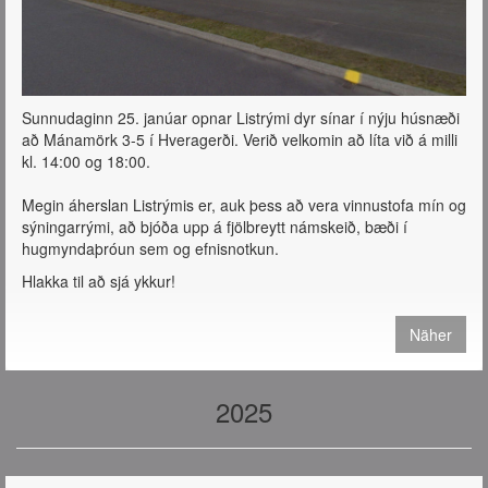
Sunnudaginn 25. janúar opnar Listrými dyr sínar í nýju húsnæði
að Mánamörk 3-5 í Hveragerði. Verið velkomin að líta við á milli
kl. 14:00 og 18:00.
Megin áherslan Listrýmis er, auk þess að vera vinnustofa mín og
sýningarrými, að bjóða upp á fjölbreytt námskeið, bæði í
hugmyndaþróun sem og efnisnotkun.
Hlakka til að sjá ykkur!
Näher
2025