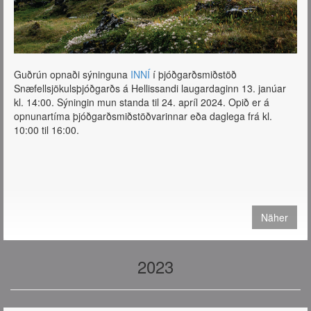
Guðrún opnaði sýninguna
INNÍ
í þjóðgarðsmiðstöð
Snæfellsjökulsþjóðgarðs á Hellissandi laugardaginn 13. janúar
kl. 14:00. Sýningin mun standa til 24. apríl 2024. Opið er á
opnunartíma þjóðgarðsmiðstöðvarinnar eða daglega frá kl.
10:00 til 16:00.
Näher
2023