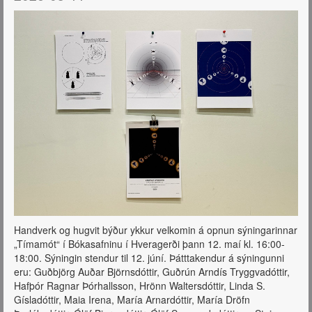
Handverk og hugvit býður ykkur velkomin á opnun sýningarinnar
„Tímamót“ í Bókasafninu í Hveragerði þann 12. maí kl. 16:00-
18:00. Sýningin stendur til 12. júní. Þátttakendur á sýningunni
eru: Guðbjörg Auðar Björnsdóttir, Guðrún Arndís Tryggvadóttir,
Hafþór Ragnar Þórhallsson, Hrönn Waltersdóttir, Linda S.
Gísladóttir, Maia Irena, María Arnardóttir, María Dröfn