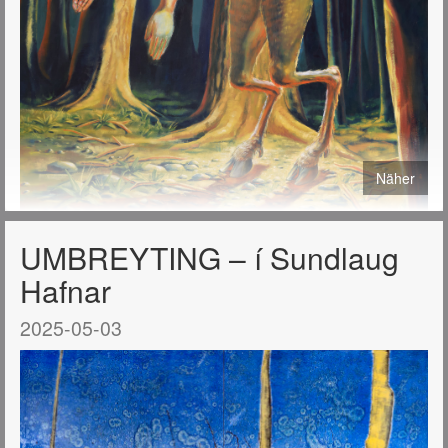
Näher
UMBREYTING – í Sundlaug
Hafnar
2025-05-03
Hágæða prent af málverkum mínum eru nú í boði í tveimur
stærðum: 40x50 cm. og 50x70 cm.
Öll þau málverk sem birtast hér á síðunni má útfæra sem