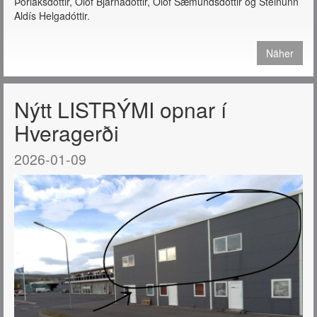
Þorláksdóttir, Ólöf Bjarnadóttir, Ólöf Sæmundsdóttir og Steinunn
Aldís Helgadóttir.
Näher
Nýtt LISTRÝMI opnar í
Hveragerði
2026-01-09