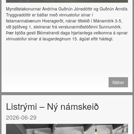
Myndlistakonurnar Andrína Guðrún Jónsdóttir og Guðrún Arndís
Tryggvadóttir er báðar með vinnustofur sínar í
listamannabænum Hveragerði, nánar tiltekið í Mánamörk 3-5,
við þjóðveg 1, steinsnar frá verslunarmiðstöðinni Sunnumörk.
Þær bjóða gesti Blómstrandi daga hjartanlega velkomna á opnar
vinnustofur sínar á laugardeginum 15. ágúst eftir hádegi.
Näher
Listrými – Ný námskeið
2026-06-29