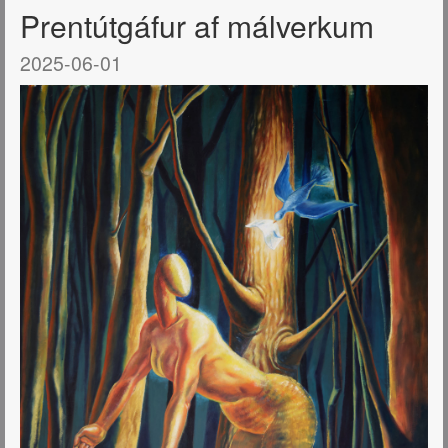
Prentútgáfur af málverkum
2025-06-01