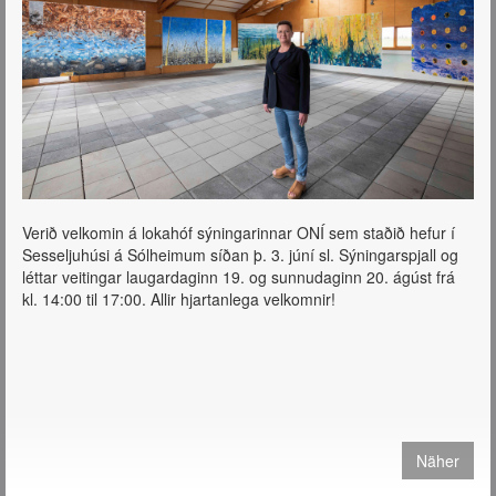
Verið velkomin á lokahóf sýningarinnar ONÍ sem staðið hefur í
Sesseljuhúsi á Sólheimum síðan þ. 3. júní sl. Sýningarspjall og
léttar veitingar laugardaginn 19. og sunnudaginn 20. ágúst frá
kl. 14:00 til 17:00. Allir hjartanlega velkomnir!
Näher