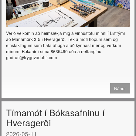
Verið velkomin að heimsækja mig á vinnustofu minni í Listrými
að Mánamörk 3-5 í Hveragerði. Tek á móti hópum sem og
einstaklingum sem hafa áhuga á að kynnast mér og verkum
mínum. Bókanir í síma 8635490 eða á netfanginu
gudrun@tryggvadottir.com
Näher
Tímamót í Bókasafninu í
Hveragerði
2026-05-11