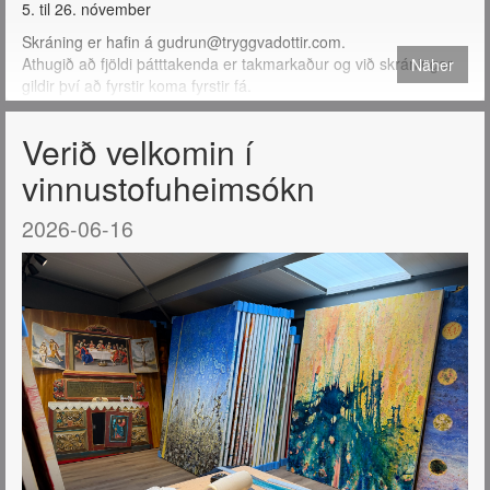
5. til 26. nóvember
Skráning er hafin á gudrun@tryggvadottir.com.
Athugið að fjöldi þátttakenda er takmarkaður og við skráningar
Näher
gildir því að fyrstir koma fyrstir fá.
Verið velkomin í
vinnustofuheimsókn
2026-06-16