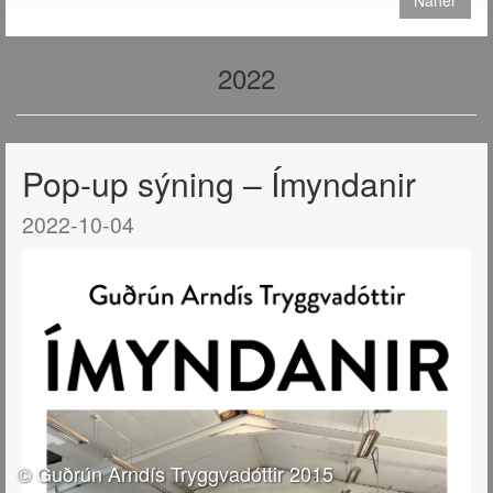
Näher
2022
Pop-up sýning – Ímyndanir
2022-10-04
© Guðrún Arndís Tryggvadóttir 2015