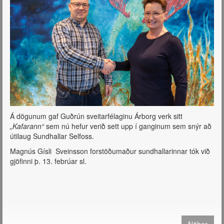
Á dögunum gaf Guðrún sveitarfélaginu Árborg verk sitt
„Kafarann“
sem nú hefur verið sett upp í ganginum sem snýr að
útilaug Sundhallar Selfoss.
Magnús Gísli Sveinsson forstöðumaður sundhallarinnar tók við
gjöfinni þ. 13. febrúar sl.