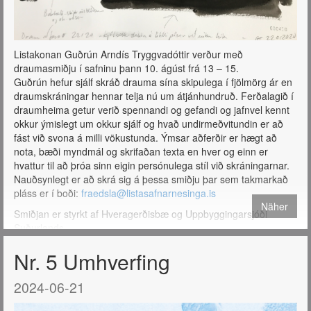
Listakonan Guðrún Arndís Tryggvadóttir verður með
draumasmiðju í safninu þann 10. ágúst frá 13 – 15.
Guðrún hefur sjálf skráð drauma sína skipulega í fjölmörg ár en
draumskráningar hennar telja nú um átjánhundruð. Ferðalagið í
draumheima getur verið spennandi og gefandi og jafnvel kennt
okkur ýmislegt um okkur sjálf og hvað undirmeðvitundin er að
fást við svona á milli vökustunda. Ýmsar aðferðir er hægt að
nota, bæði myndmál og skrifaðan texta en hver og einn er
hvattur til að þróa sinn eigin persónulega stíl við skráningarnar.
Nauðsynlegt er að skrá sig á þessa smiðju þar sem takmarkað
pláss er í boði:
fraedsla@listasafnarnesinga.is
Näher
Smiðjan er styrkt af Hveragerðisbæ og Uppbyggingarsjóði
Suðurlands.
Nr. 5 Umhverfing
2024-06-21