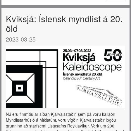
Kviksjá: Íslensk myndlist á 20.
öld
2023-03-25
Nú eru fimmtíu ár síðan Kjarvalsstaðir, sem þá voru kallaðir
Myndlistarhúsið á Miklatúni, voru vígðir. Kjarvalsstaðir lögðu
grunninn að starfsemi Listasafns Reykjavíkur. Verk um 200