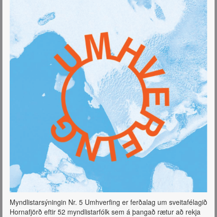
Myndlistarsýningin Nr. 5 Umhverfing er ferðalag um sveitafélagið
Hornafjörð eftir 52 myndlistarfólk sem á þangað rætur að rekja