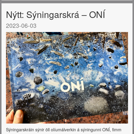
Nýtt: Sýningarskrá – ONÍ
2023-06-03
Sýningarskráin sýnir öll olíumálverkin á sýningunni ONÍ, fimm