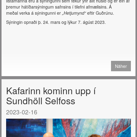
listamanna eru á sýningunni sem tekur yfir allt húsið og er ein af
þremur hátíðarsýningum safnsins í tilefni afmælisins. Á
meðal verka á sýningunni er
„Hetjumynd“
eftir Guðrúnu.
Sýningin opnaði þ. 24. mars og lýkur 7. ágúst 2023.
Näher
Kafarinn kominn upp í
Sundhöll Selfoss
2023-02-16