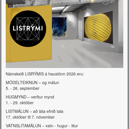
Námskeið LISRÝMIS á haustönn 2026 eru:
MÓDELTEIKNUN – og málun
5. - 26. september
HUGMYND – verður mynd
1. - 29. október
LISTMÁLUN – að láta efnið tala
17. október til 7. nóvember
VATNSLITAMÁLUN – vatn - hugur - litur