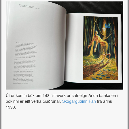
Út er komin bók um 148 listaverk úr safneign Arion banka en í
bókinni er eitt verka Guðrúnar,
Skógarguðinn Pan
frá árinu
1993.