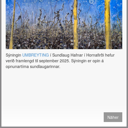
prentaðar útgáfur og fá sendar hvert sem er í heiminum.
Sjá verð og nánari
upplýsingar
https://tryggvadottir.com/is/publication/27/
Sýningin
UMBREYTING
í Sundlaug Hafnar í Hornafirði hefur
verið framlengd til september 2025. Sýningin er opin á
opnunartíma sundlaugarinnar.
Näher