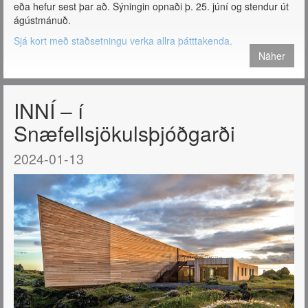
eða hefur sest þar að. Sýningin opnaði þ. 25. júní og stendur út
ágústmánuð.
Sjá kort með staðsetningu verka allra þátttakenda.
Näher
INNÍ – í
Snæfellsjökulsþjóðgarði
2024-01-13