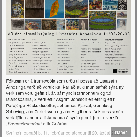
Fókusinn er á frumkvöðla sem urðu til þessa að Listasafn
Árnesinga varð að veruleika. Þar að auki mun safnið sýna ný
verk sem voru gefin sl. ár, af myndlistarmönnum og t.d.:
Íslandsbanka, 2 verk eftir Ásgrím Jónsson en einnig eftir
Þorbjörgu Höskuldsdóttur, Jóhannes Kjarval, Gunnlaug
Scheving, Jón Þorleifsson og Jón Engilberts. Auk þess verða
verk fjölda annarra listamanna á sýningunni, þ.á.m. verkið
„Formæðraherinn“
eftir Guðrúnu.
Näher
Sýningin opnaði þ. 11. febrúar og stendur til 20. ágúst 2023.