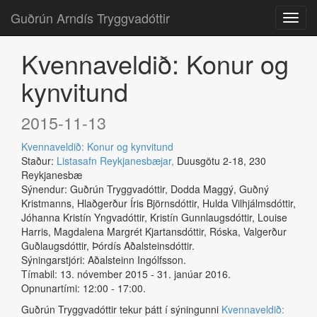
Guðrún Arndís Tryggvadóttir
Kvennaveldið: Konur og
kynvitund
2015-11-13
Kvennaveldið: Konur og kynvitund
Staður:
Listasafn Reykjanesbæjar,
Duusgötu 2-18, 230
Reykjanesbæ
Sýnendur: Guðrún Tryggvadóttir, Dodda Maggý, Guðný
Kristmanns, Hlaðgerður Íris Björnsdóttir, Hulda Vilhjálmsdóttir,
Jóhanna Kristín Yngvadóttir, Kristín Gunnlaugsdóttir, Louise
Harris, Magdalena Margrét Kjartansdóttir, Róska, Valgerður
Guðlaugsdóttir, Þórdís Aðalsteinsdóttir.
Sýningarstjóri: Aðalsteinn Ingólfsson.
Tímabil: 13. nóvember 2015 - 31. janúar 2016.
Opnunartími: 12:00 - 17:00.
Guðrún Tryggvadóttir tekur þátt í sýningunni
Kvennaveldið: