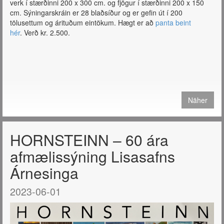
verk í stærðinni 200 x 300 cm. og fjögur í stærðinni 200 x 150
cm. Sýningarskráin er 28 blaðsíður og er gefin út í 200
tölusettum og árituðum eintökum. Hægt er að
panta beint
hér
. Verð kr. 2.500.
Näher
HORNSTEINN – 60 ára
afmælissýning Lisasafns
Árnesinga
2023-06-01