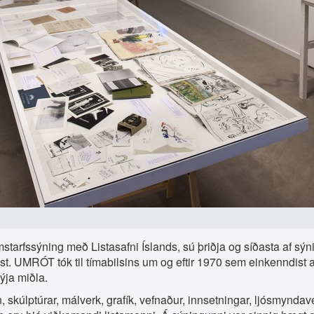
tarfssýning með Listasafni Íslands, sú þriðja og síðasta af sýn
list. UMRÓT tók til tímabilsins um og eftir 1970 sem einkenndist 
ýja miðla.
n, skúlptúrar, málverk, grafík, vefnaður, innsetningar, ljósmynd