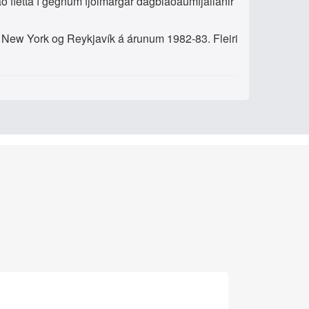
ð fletta í gegnum fjölmargar dagblaðaumfjallanir
í New York og Reykjavík á árunum 1982-83. Fleiri