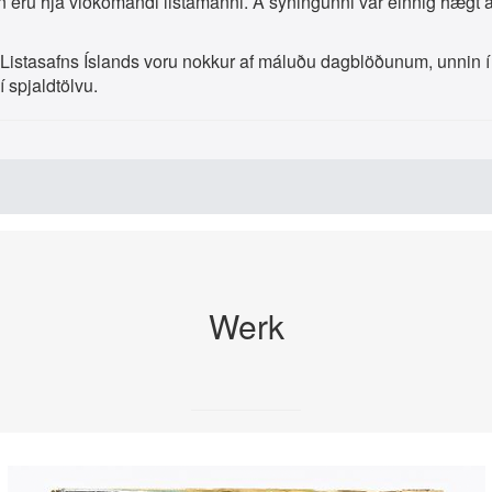
in eru hjá viðkomandi listamanni. Á sýningunni var einnig hægt a
 Listasafns Íslands voru nokkur af máluðu dagblöðunum, unnin 
 spjaldtölvu.
Werk