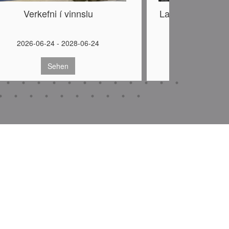
Verkefni í vinnslu
Laugaskarð – Sag
verður 
Sundlaugin
2026-06-24 - 2028-06-24
2026-06-17 
Sehen
Se