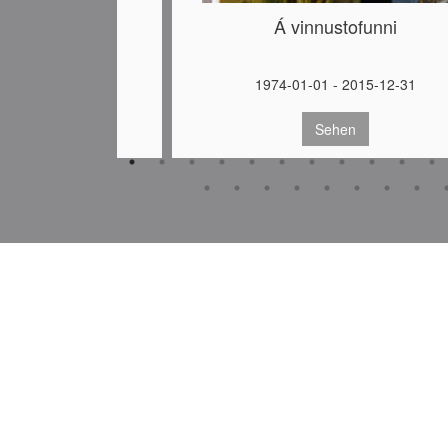
uction
Á vinnustofunni
 Djúpið
- 1980-10-08
1974-01-01 - 2015-12-31
hen
Sehen