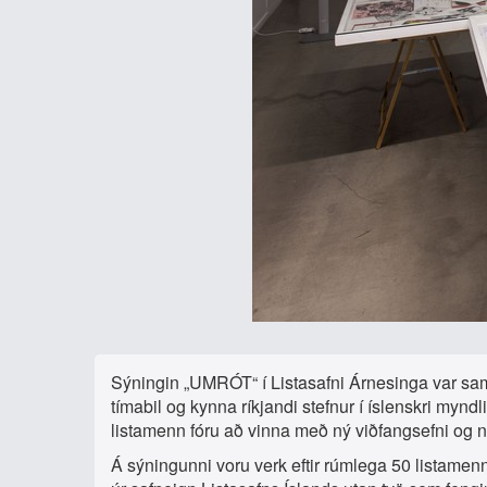
Sýningin „UMRÓT“ í Listasafni Árnesinga var sams
tímabil og kynna ríkjandi stefnur í íslenskri mynd
listamenn fóru að vinna með ný viðfangsefni og n
Á sýningunni voru verk eftir rúmlega 50 listamen