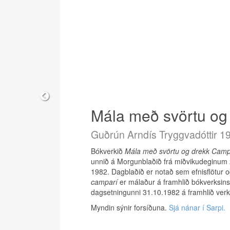
Mála með svörtu og
Guðrún Arndís Tryggvadóttir 1
Guðrún Arndís Tryggvadóttir 1
Guðrún Arndís Tryggvadóttir 1
Bókverkið
Bókverkið
Bókverkið er málverk unnið á dagblað. Verk
Mála með svörtu og drekk Camp
Sumarið '82 er nú liðið og haus
unnið á Morgunblaðið frá miðvikudeginum 
blaðsíður, unnið á Lesbók Morgunblaðsins.
miðvikudeginum 22. september 1982. Dagbl
1982. Dagblaðið er notað sem efnisflötur og
Titillinn
Titillinn
Sumarið '82 er nú liðið og haustið
Rvk
er málaður á framhlið bókverksi
camparí
forsíðu blaðsins. Bókverkið er áritað af höf
handskrifuðu ártali á framhlið verksins.
er málaður á framhlið bókverksins.
dagsetningunni 31.10.1982 á framhlið verk
Myndin sýnir forsíðuna.
Myndin sýnir forsíðuna.
Sjá nánar í Sarpi.
Sjá nánar í Sarpi.
Myndin sýnir forsíðuna.
Sjá nánar í Sarpi.