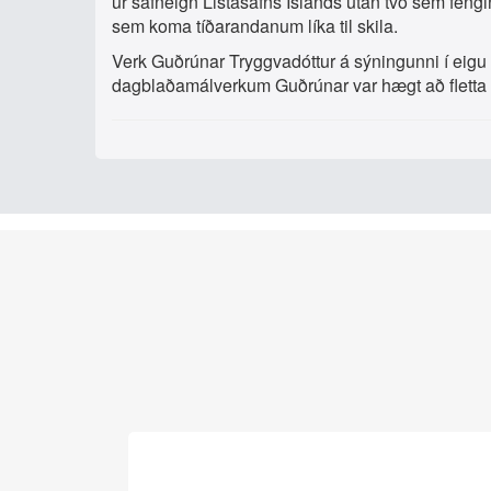
úr safneign Listasafns Íslands utan tvö sem feng
sem koma tíðarandanum líka til skila.
Verk Guðrúnar Tryggvadóttur á sýningunni í eigu
dagblaðamálverkum Guðrúnar var hægt að fletta í