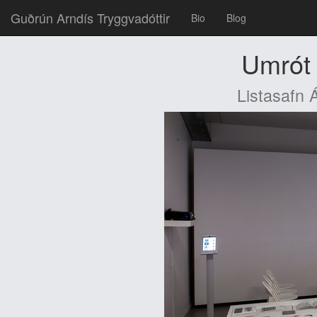
Guðrún Arndís Tryggvadóttir
Bio
Blog
Umrót 
Listasafn 