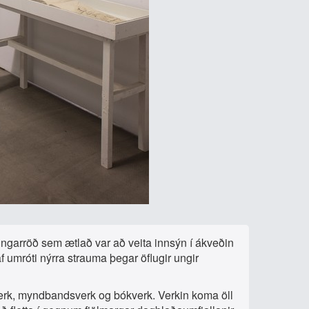
ingarröð sem ætlað var að veita innsýn í ákveðin
af umróti nýrra strauma þegar öflugir ungir
averk, myndbandsverk og bókverk. Verkin koma öll