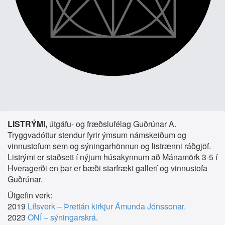
LISTRÝMI,
útgáfu- og fræðslufélag Guðrúnar A.
Tryggvadóttur stendur fyrir ýmsum námskeiðum og
vinnustofum sem og sýningarhönnun og listrænni ráðgjöf.
Listrými er staðsett í nýjum húsakynnum að Mánamörk 3-5 í
Hveragerði en þar er bæði starfrækt gallerí og vinnustofa
Guðrúnar.
Útgefin verk:
2019
Lífsverk – Þrettán kirkjur Ámunda Jónssonar.
2023
ONÍ – sýningarskrá
.