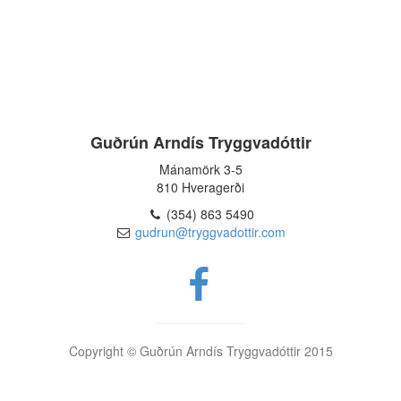
Guðrún Arndís Tryggvadóttir
Mánamörk 3-5
810 Hveragerði
(354) 863 5490
gudrun@tryggvadottir.com
Copyright © Guðrún Arndís Tryggvadóttir 2015