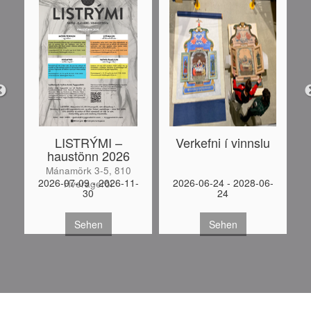
LISTRÝMI –
Verkefni í vinnslu
haustönn 2026
Mánamörk 3-5, 810
-
2026-07-09 - 2026-11-
2026-06-24 - 2028-06-
Hveragerði
30
24
S
Sehen
Sehen