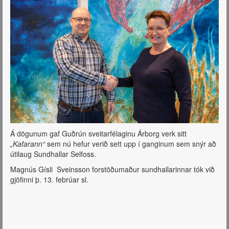
Á dögunum gaf Guðrún sveitarfélaginu Árborg verk sitt
„Kafarann“
sem nú hefur verið sett upp í ganginum sem snýr að
útilaug Sundhallar Selfoss.
Magnús Gísli Sveinsson forstöðumaður sundhallarinnar tók við
gjöfinni þ. 13. febrúar sl.