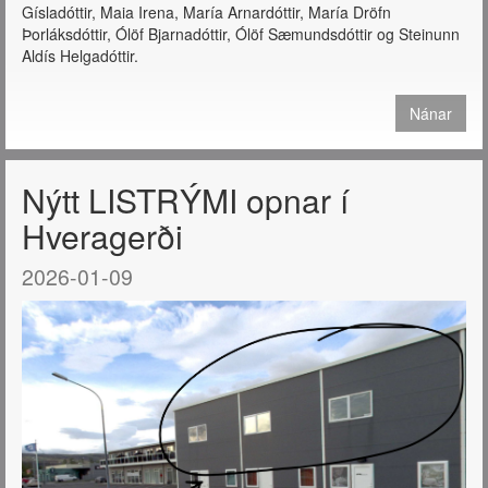
Gísladóttir, Maia Irena, María Arnardóttir, María Dröfn
Þorláksdóttir, Ólöf Bjarnadóttir, Ólöf Sæmundsdóttir og Steinunn
Aldís Helgadóttir.
Nánar
Nýtt LISTRÝMI opnar í
Hveragerði
2026-01-09