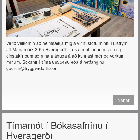
Verið velkomin að heimsækja mig á vinnustofu minni í Listrými
að Mánamörk 3-5 í Hveragerði. Tek á móti hópum sem og
einstaklingum sem hafa áhuga á að kynnast mér og verkum
mínum. Bókanir í síma 8635490 eða á netfanginu
gudrun@tryggvadottir.com
Nánar
Tímamót í Bókasafninu í
Hveragerði