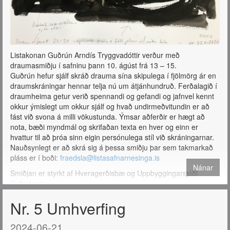
Listakonan Guðrún Arndís Tryggvadóttir verður með
draumasmiðju í safninu þann 10. ágúst frá 13 – 15.
Guðrún hefur sjálf skráð drauma sína skipulega í fjölmörg ár en
draumskráningar hennar telja nú um átjánhundruð. Ferðalagið í
draumheima getur verið spennandi og gefandi og jafnvel kennt
okkur ýmislegt um okkur sjálf og hvað undirmeðvitundin er að
fást við svona á milli vökustunda. Ýmsar aðferðir er hægt að
nota, bæði myndmál og skrifaðan texta en hver og einn er
hvattur til að þróa sinn eigin persónulega stíl við skráningarnar.
Nauðsynlegt er að skrá sig á þessa smiðju þar sem takmarkað
pláss er í boði:
fraedsla@listasafnarnesinga.is
Nánar
Smiðjan er styrkt af Hveragerðisbæ og Uppbyggingarsjóði
Suðurlands.
Nr. 5 Umhverfing
2024-06-21