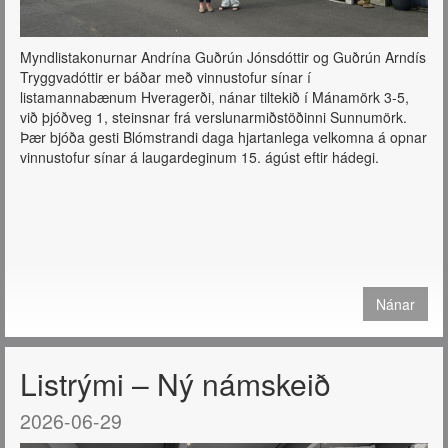
Myndlistakonurnar Andrína Guðrún Jónsdóttir og Guðrún Arndís
Tryggvadóttir er báðar með vinnustofur sínar í
listamannabænum Hveragerði, nánar tiltekið í Mánamörk 3-5,
við þjóðveg 1, steinsnar frá verslunarmiðstöðinni Sunnumörk.
Þær bjóða gesti Blómstrandi daga hjartanlega velkomna á opnar
vinnustofur sínar á laugardeginum 15. ágúst eftir hádegi.
Nánar
Listrými – Ný námskeið
2026-06-29