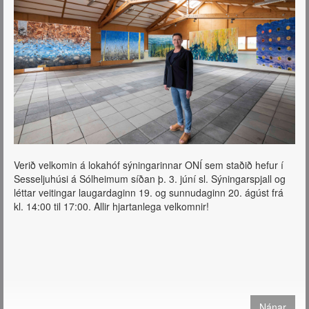
Verið velkomin á lokahóf sýningarinnar ONÍ sem staðið hefur í
Sesseljuhúsi á Sólheimum síðan þ. 3. júní sl. Sýningarspjall og
léttar veitingar laugardaginn 19. og sunnudaginn 20. ágúst frá
kl. 14:00 til 17:00. Allir hjartanlega velkomnir!
Nánar