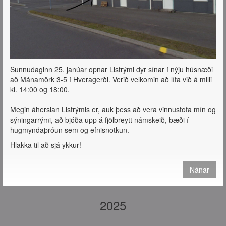
Sunnudaginn 25. janúar opnar Listrými dyr sínar í nýju húsnæði
að Mánamörk 3-5 í Hveragerði. Verið velkomin að líta við á milli
kl. 14:00 og 18:00.
Megin áherslan Listrýmis er, auk þess að vera vinnustofa mín og
sýningarrými, að bjóða upp á fjölbreytt námskeið, bæði í
hugmyndaþróun sem og efnisnotkun.
Hlakka til að sjá ykkur!
Nánar
2025