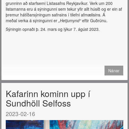
grunninn að starfsemi Listasafns Reykjavíkur. Verk um 200
listamanna eru á sýningunni sem tekur yfir allt húsið og er ein af
þremur hátíðarsýningum safnsins í tilefni afmælisins. Á
meðal verka á sýningunni er
„Hetjumynd“
eftir Guðrúnu.
Sýningin opnaði þ. 24. mars og lýkur 7. ágúst 2023.
Nánar
Kafarinn kominn upp í
Sundhöll Selfoss
2023-02-16