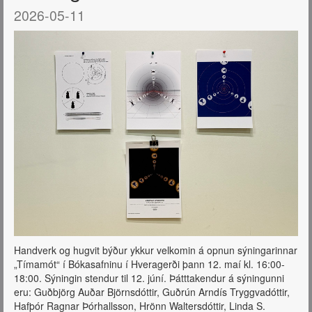
2026-05-11
Handverk og hugvit býður ykkur velkomin á opnun sýningarinnar
„Tímamót“ í Bókasafninu í Hveragerði þann 12. maí kl. 16:00-
18:00. Sýningin stendur til 12. júní. Þátttakendur á sýningunni
eru: Guðbjörg Auðar Björnsdóttir, Guðrún Arndís Tryggvadóttir,
Hafþór Ragnar Þórhallsson, Hrönn Waltersdóttir, Linda S.