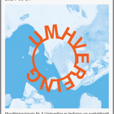
Myndlistarsýningin Nr. 5 Umhverfing er ferðalag um sveitafélagið