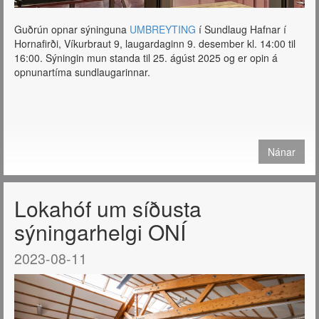
Guðrún opnar sýninguna
UMBREYTING
í Sundlaug Hafnar í
Hornafirði, Víkurbraut 9, laugardaginn 9. desember kl. 14:00 til
16:00. Sýningin mun standa til 25. ágúst 2025 og er opin á
opnunartíma sundlaugarinnar.
Nánar
Lokahóf um síðusta
sýningarhelgi ONÍ
2023-08-11