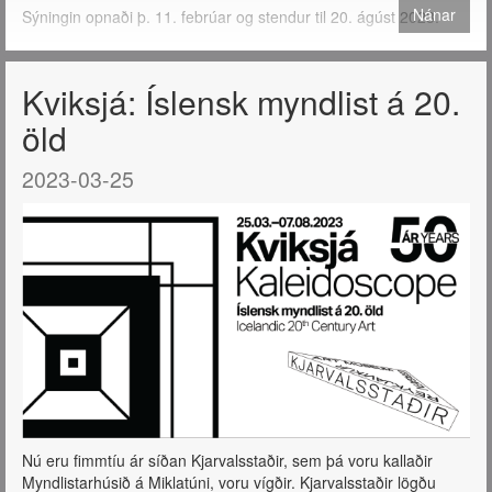
Nánar
Sýningin opnaði þ. 11. febrúar og stendur til 20. ágúst 2023.
Kviksjá: Íslensk myndlist á 20.
öld
2023-03-25
Nú eru fimmtíu ár síðan Kjarvalsstaðir, sem þá voru kallaðir
Myndlistarhúsið á Miklatúni, voru vígðir. Kjarvalsstaðir lögðu