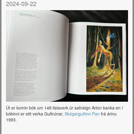
2024-09-22
Út er komin bók um 148 listaverk úr safneign Arion banka en í
bókinni er eitt verka Guðrúnar,
Skógarguðinn Pan
frá árinu
1993.