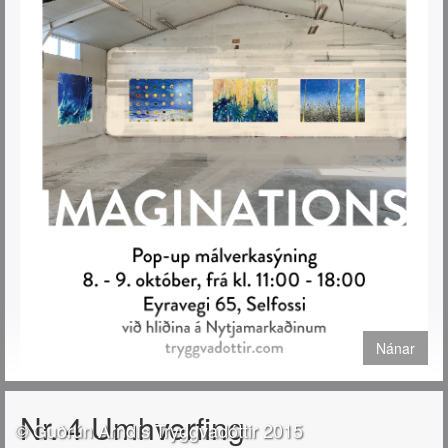
Nánar
Verið velkomin á Pop-up sýningu mína að Eyravegi 65 á Selfossi
Nr. 4 Umhverfing
helgina 8. og 9. október 2022.
© Guðrún Arndís Tryggvadóttir 2015