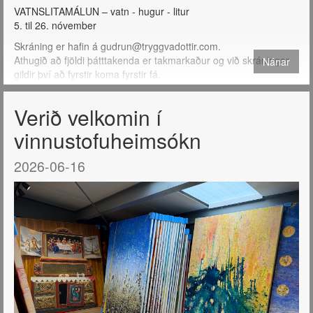
VATNSLITAMÁLUN – vatn - hugur - litur
5. til 26. nóvember
Skráning er hafin á gudrun@tryggvadottir.com.
Athugið að fjöldi þátttakenda er takmarkaður og við skráningar
Nánar
gildir því að fyrstir koma fyrstir fá.
Verið velkomin í
vinnustofuheimsókn
2026-06-16