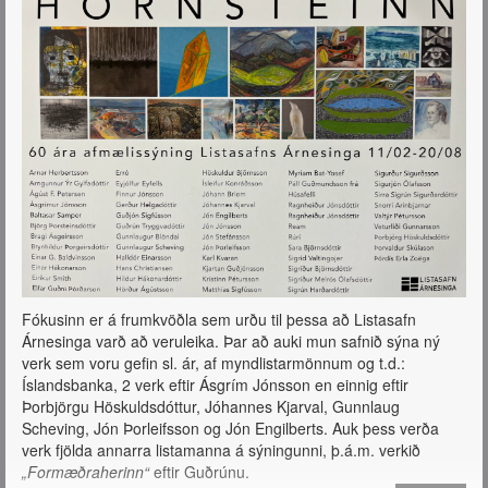
Fókusinn er á frumkvöðla sem urðu til þessa að Listasafn
Árnesinga varð að veruleika. Þar að auki mun safnið sýna ný
verk sem voru gefin sl. ár, af myndlistarmönnum og t.d.:
Íslandsbanka, 2 verk eftir Ásgrím Jónsson en einnig eftir
Þorbjörgu Höskuldsdóttur, Jóhannes Kjarval, Gunnlaug
Scheving, Jón Þorleifsson og Jón Engilberts. Auk þess verða
verk fjölda annarra listamanna á sýningunni, þ.á.m. verkið
„Formæðraherinn“
eftir Guðrúnu.