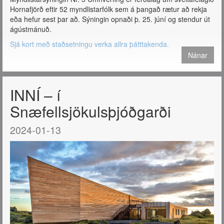
Hornafjörð eftir 52 myndlistarfólk sem á þangað rætur að rekja
eða hefur sest þar að. Sýningin opnaði þ. 25. júní og stendur út
ágústmánuð.
Sjá kort með staðsetningu verka allra þátttakenda.
Nánar
INNÍ – í
Snæfellsjökulsþjóðgarði
2024-01-13