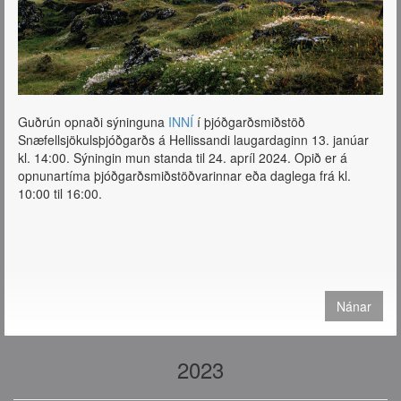
Guðrún opnaði sýninguna
INNÍ
í þjóðgarðsmiðstöð
Snæfellsjökulsþjóðgarðs á Hellissandi laugardaginn 13. janúar
kl. 14:00. Sýningin mun standa til 24. apríl 2024. Opið er á
opnunartíma þjóðgarðsmiðstöðvarinnar eða daglega frá kl.
10:00 til 16:00.
Nánar
2023