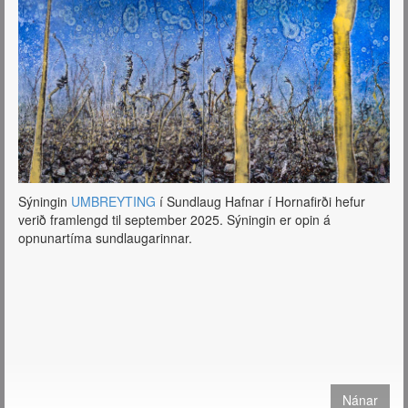
Öll þau málverk sem birtast hér á síðunni má útfæra sem
prentaðar útgáfur og fá sendar hvert sem er í heiminum.
Sjá verð og nánari
upplýsingar
https://tryggvadottir.com/is/publication/27/
Sýningin
UMBREYTING
í Sundlaug Hafnar í Hornafirði hefur
verið framlengd til september 2025. Sýningin er opin á
opnunartíma sundlaugarinnar.
Nánar