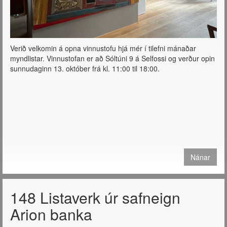
Verið velkomin á opna vinnustofu hjá mér í tilefni mánaðar
myndlistar. Vinnustofan er að Sóltúni 9 á Selfossi og verður opin
sunnudaginn 13. október frá kl. 11:00 til 18:00.
Nánar
148 Listaverk úr safneign
Arion banka