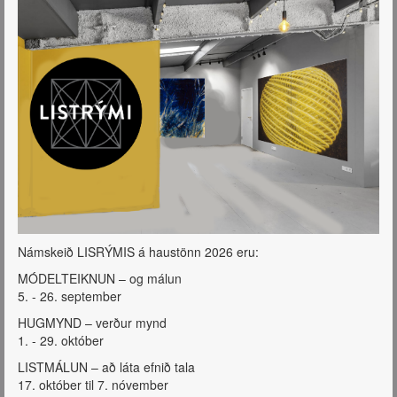
Námskeið LISRÝMIS á haustönn 2026 eru:
MÓDELTEIKNUN – og málun
5. - 26. september
HUGMYND – verður mynd
1. - 29. október
LISTMÁLUN – að láta efnið tala
17. október til 7. nóvember