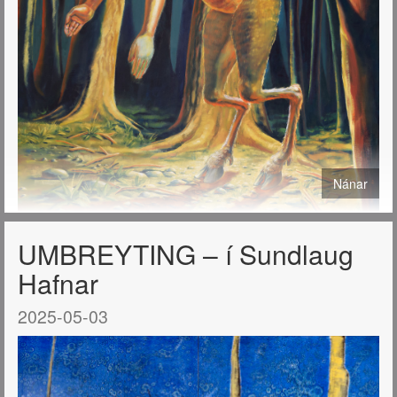
Nánar
UMBREYTING – í Sundlaug
Hafnar
2025-05-03
Hágæða prent af málverkum mínum eru nú í boði í tveimur
stærðum: 40x50 cm. og 50x70 cm.