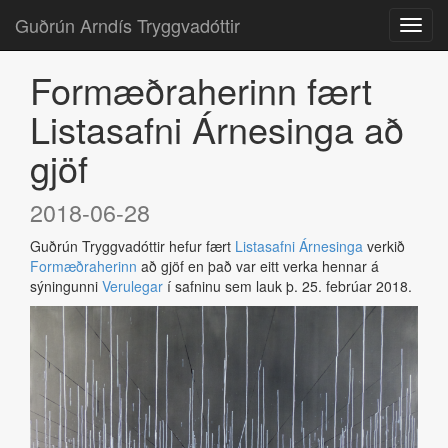
Guðrún Arndís Tryggvadóttir
Formæðraherinn fært
Listasafni Árnesinga að
gjöf
2018-06-28
Guðrún Tryggvadóttir hefur fært
Listasafni Árnesinga
verkið
Formæðraherinn
að gjöf en það var eitt verka hennar á
sýningunni
Verulegar
í safninu sem lauk þ. 25. febrúar 2018.