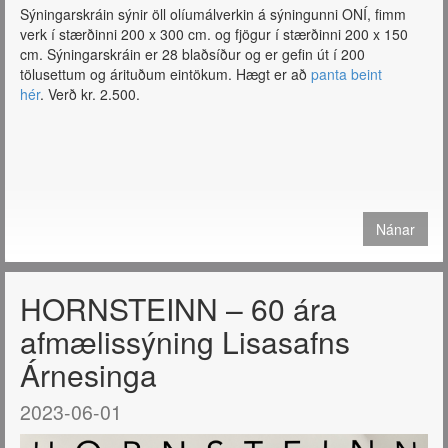
Sýningarskráin sýnir öll olíumálverkin á sýningunni ONÍ, fimm
verk í stærðinni 200 x 300 cm. og fjögur í stærðinni 200 x 150
cm. Sýningarskráin er 28 blaðsíður og er gefin út í 200
tölusettum og árituðum eintökum. Hægt er að
panta beint
hér
. Verð kr. 2.500.
Nánar
HORNSTEINN – 60 ára
afmælissýning Lisasafns
Árnesinga
2023-06-01