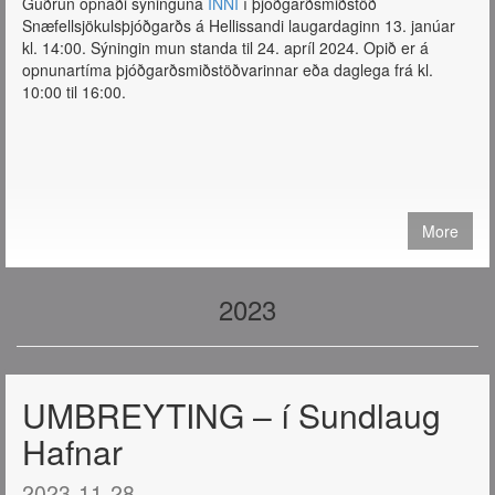
Guðrún opnaði sýninguna
INNÍ
í þjóðgarðsmiðstöð
Snæfellsjökulsþjóðgarðs á Hellissandi laugardaginn 13. janúar
kl. 14:00. Sýningin mun standa til 24. apríl 2024. Opið er á
opnunartíma þjóðgarðsmiðstöðvarinnar eða daglega frá kl.
10:00 til 16:00.
More
2023
UMBREYTING – í Sundlaug
Hafnar
2023-11-28