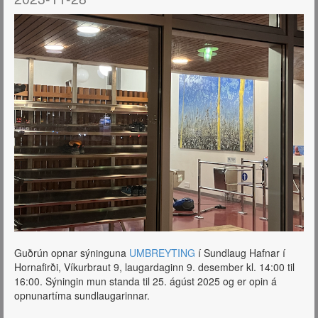
Guðrún opnar sýninguna
UMBREYTING
í Sundlaug Hafnar í
Hornafirði, Víkurbraut 9, laugardaginn 9. desember kl. 14:00 til
16:00. Sýningin mun standa til 25. ágúst 2025 og er opin á
opnunartíma sundlaugarinnar.