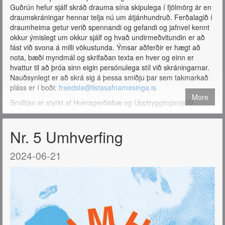
Guðrún hefur sjálf skráð drauma sína skipulega í fjölmörg ár en
draumskráningar hennar telja nú um átjánhundruð. Ferðalagið í
draumheima getur verið spennandi og gefandi og jafnvel kennt
okkur ýmislegt um okkur sjálf og hvað undirmeðvitundin er að
fást við svona á milli vökustunda. Ýmsar aðferðir er hægt að
nota, bæði myndmál og skrifaðan texta en hver og einn er
hvattur til að þróa sinn eigin persónulega stíl við skráningarnar.
Nauðsynlegt er að skrá sig á þessa smiðju þar sem takmarkað
pláss er í boði:
fraedsla@listasafnarnesinga.is
More
Smiðjan er styrkt af Hveragerðisbæ og Uppbyggingarsjóði
Suðurlands.
Nr. 5 Umhverfing
2024-06-21