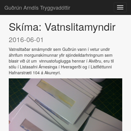
Guðrún Arndís Tryggvadóttir
Skíma: Vatnslitamyndir
2016-06-01
Vatnslitaðar smámyndir sem Guðrún vann í vetur undir
áhrifum morgunskímunnar yfir sjóndeildarhringnum sem
blasir við út um vinnustofuglugga hennar í Alviðru, eru til
sölu í Listasafni Árnesinga í Hveragerði og í Listfléttunni
Hafnarstræti 104 á Akureyri.