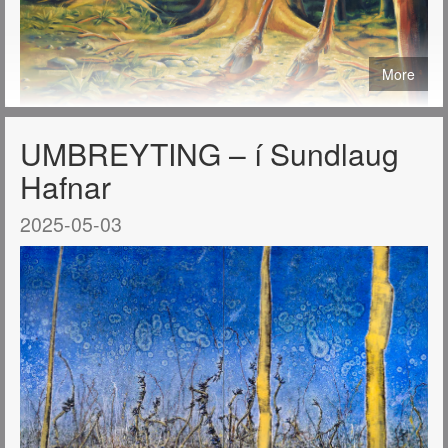
More
UMBREYTING – í Sundlaug
Hafnar
2025-05-03
Hágæða prent af málverkum mínum eru nú í boði í tveimur
stærðum: 40x50 cm. og 50x70 cm.
Öll þau málverk sem birtast hér á síðunni má útfæra sem
prentaðar útgáfur og fá sendar hvert sem er í heiminum.
Sjá verð og nánari
upplýsingar
https://tryggvadottir.com/is/publication/27/