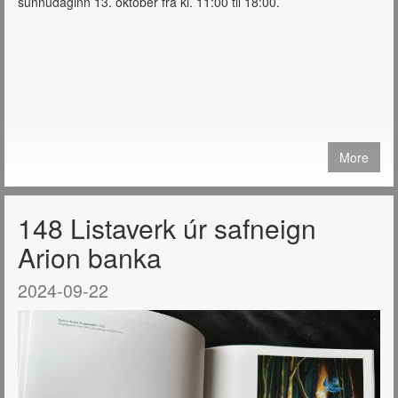
sunnudaginn 13. október frá kl. 11:00 til 18:00.
More
148 Listaverk úr safneign
Arion banka
2024-09-22