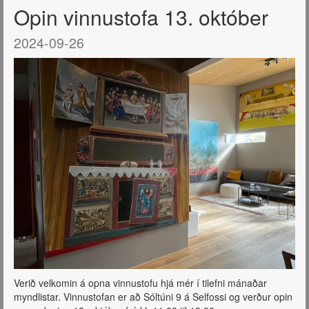
Opin vinnustofa 13. október
2024-09-26
Verið velkomin á opna vinnustofu hjá mér í tilefni mánaðar
myndlistar. Vinnustofan er að Sóltúni 9 á Selfossi og verður opin