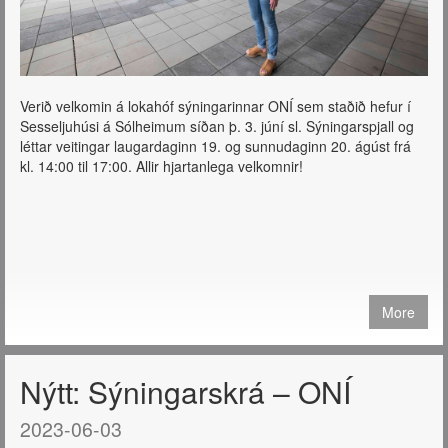
Verið velkomin á lokahóf sýningarinnar ONÍ sem staðið hefur í
Sesseljuhúsi á Sólheimum síðan þ. 3. júní sl. Sýningarspjall og
léttar veitingar laugardaginn 19. og sunnudaginn 20. ágúst frá
kl. 14:00 til 17:00. Allir hjartanlega velkomnir!
More
Nýtt: Sýningarskrá – ONÍ
2023-06-03