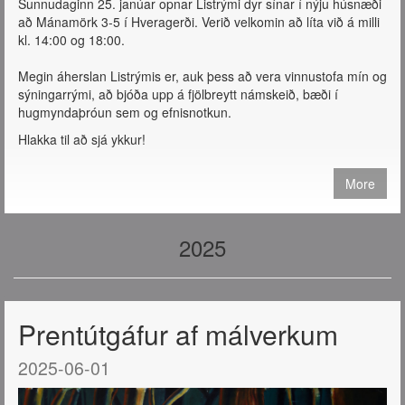
Sunnudaginn 25. janúar opnar Listrými dyr sínar í nýju húsnæði
að Mánamörk 3-5 í Hveragerði. Verið velkomin að líta við á milli
kl. 14:00 og 18:00.
Megin áherslan Listrýmis er, auk þess að vera vinnustofa mín og
sýningarrými, að bjóða upp á fjölbreytt námskeið, bæði í
hugmyndaþróun sem og efnisnotkun.
Hlakka til að sjá ykkur!
More
2025
Prentútgáfur af málverkum
2025-06-01