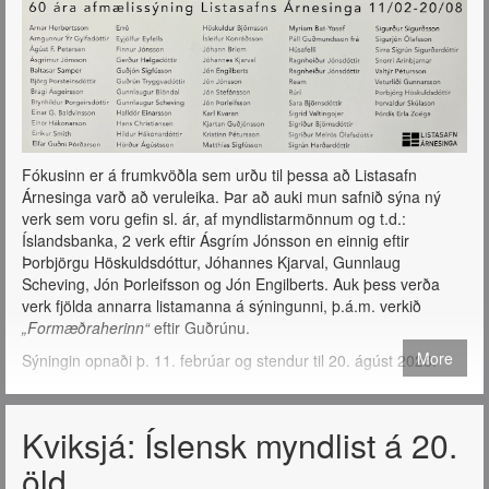
Fókusinn er á frumkvöðla sem urðu til þessa að Listasafn
Árnesinga varð að veruleika. Þar að auki mun safnið sýna ný
verk sem voru gefin sl. ár, af myndlistarmönnum og t.d.:
Íslandsbanka, 2 verk eftir Ásgrím Jónsson en einnig eftir
Þorbjörgu Höskuldsdóttur, Jóhannes Kjarval, Gunnlaug
Scheving, Jón Þorleifsson og Jón Engilberts. Auk þess verða
verk fjölda annarra listamanna á sýningunni, þ.á.m. verkið
„Formæðraherinn“
eftir Guðrúnu.
More
Sýningin opnaði þ. 11. febrúar og stendur til 20. ágúst 2023.
Kviksjá: Íslensk myndlist á 20.
öld