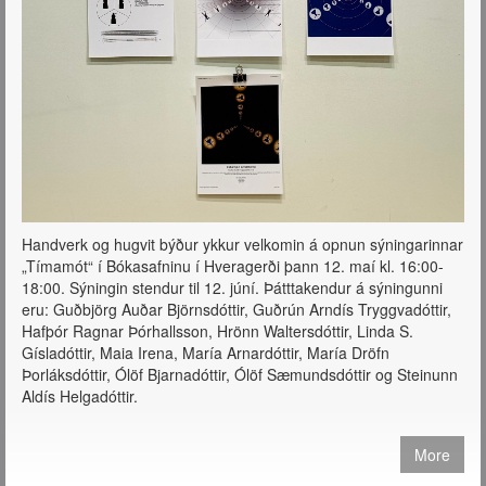
Handverk og hugvit býður ykkur velkomin á opnun sýningarinnar
„Tímamót“ í Bókasafninu í Hveragerði þann 12. maí kl. 16:00-
18:00. Sýningin stendur til 12. júní. Þátttakendur á sýningunni
eru: Guðbjörg Auðar Björnsdóttir, Guðrún Arndís Tryggvadóttir,
Hafþór Ragnar Þórhallsson, Hrönn Waltersdóttir, Linda S.
Gísladóttir, Maia Irena, María Arnardóttir, María Dröfn
Þorláksdóttir, Ólöf Bjarnadóttir, Ólöf Sæmundsdóttir og Steinunn
Aldís Helgadóttir.
More