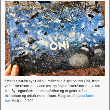
Sýningarskráin sýnir öll olíumálverkin á sýningunni ONÍ, fimm
verk í stærðinni 200 x 300 cm. og fjögur í stærðinni 200 x 150
cm. Sýningarskráin er 28 blaðsíður og er gefin út í 200
tölusettum og árituðum eintökum. Hægt er að
panta beint
hér
. Verð kr. 2.500.