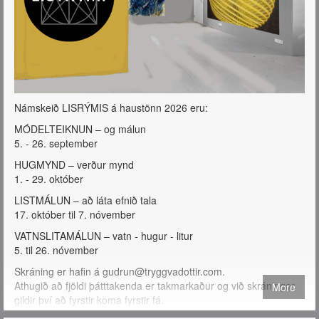
Námskeið LISRÝMIS á haustönn 2026 eru:
MÓDELTEIKNUN – og málun
5. - 26. september
HUGMYND – verður mynd
1. - 29. október
LISTMÁLUN – að láta efnið tala
17. október til 7. nóvember
VATNSLITAMÁLUN – vatn - hugur - litur
5. til 26. nóvember
Skráning er hafin á gudrun@tryggvadottir.com.
Athugið að fjöldi þátttakenda er takmarkaður og við skráningar
More
gildir því að fyrstir koma fyrstir fá.