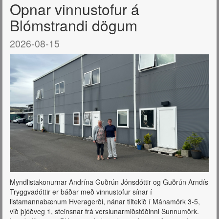
Opnar vinnustofur á
Blómstrandi dögum
2026-08-15
Myndlistakonurnar Andrína Guðrún Jónsdóttir og Guðrún Arndís
Tryggvadóttir er báðar með vinnustofur sínar í
listamannabænum Hveragerði, nánar tiltekið í Mánamörk 3-5,
við þjóðveg 1, steinsnar frá verslunarmiðstöðinni Sunnumörk.