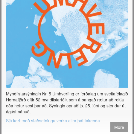
Myndlistarsýningin Nr. 5 Umhverfing er ferðalag um sveitafélagið
Hornafjörð eftir 52 myndlistarfólk sem á þangað rætur að rekja
eða hefur sest þar að. Sýningin opnaði þ. 25. júní og stendur út
ágústmánuð.
Sjá kort með staðsetningu verka allra þátttakenda.
More