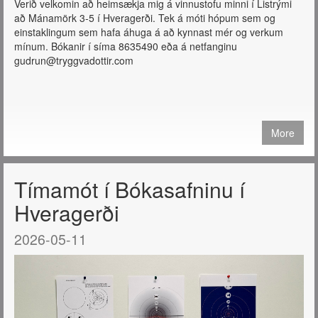
Verið velkomin að heimsækja mig á vinnustofu minni í Listrými
að Mánamörk 3-5 í Hveragerði. Tek á móti hópum sem og
einstaklingum sem hafa áhuga á að kynnast mér og verkum
mínum. Bókanir í síma 8635490 eða á netfanginu
gudrun@tryggvadottir.com
More
Tímamót í Bókasafninu í
Hveragerði
2026-05-11