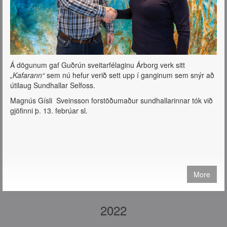
Á dögunum gaf Guðrún sveitarfélaginu Árborg verk sitt
„Kafarann“
sem nú hefur verið sett upp í ganginum sem snýr að
útilaug Sundhallar Selfoss.
Magnús Gísli Sveinsson forstöðumaður sundhallarinnar tók við
gjöfinni þ. 13. febrúar sl.
More
2022