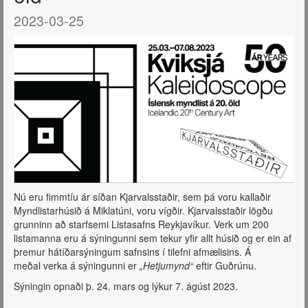
2023-03-25
Nú eru fimmtíu ár síðan Kjarvalsstaðir, sem þá voru kallaðir
Myndlistarhúsið á Miklatúni, voru vígðir. Kjarvalsstaðir lögðu
grunninn að starfsemi Listasafns Reykjavíkur. Verk um 200
listamanna eru á sýningunni sem tekur yfir allt húsið og er ein af
þremur hátíðarsýningum safnsins í tilefni afmælisins. Á
meðal verka á sýningunni er
„Hetjumynd“
eftir Guðrúnu.
Sýningin opnaði þ. 24. mars og lýkur 7. ágúst 2023.