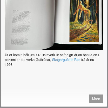
Út er komin bók um 148 listaverk úr safneign Arion banka en í
bókinni er eitt verka Guðrúnar,
Skógarguðinn Pan
frá árinu
1993.
More