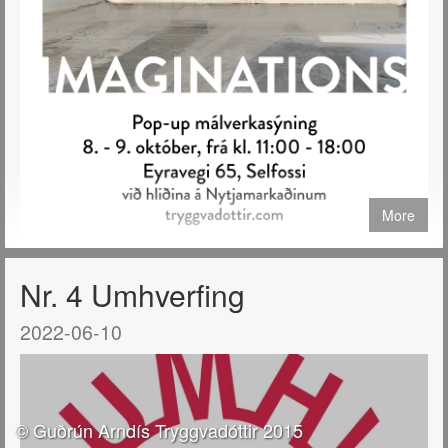
More
Verið velkomin á Pop-up sýningu mína að Eyravegi 65 á Selfossi
Nr. 4 Umhverfing
helgina 8. og 9. október 2022.
2022-06-10
© Guðrún Arndís Tryggvadóttir 2015