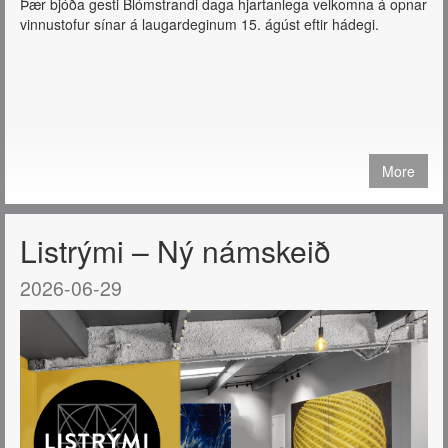
Þær bjóða gesti Blómstrandi daga hjartanlega velkomna á opnar
vinnustofur sínar á laugardeginum 15. ágúst eftir hádegi.
More
Listrými – Ný námskeið
2026-06-29