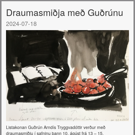
Draumasmiðja með Guðrúnu
2024-07-18
Listakonan Guðrún Arndís Tryggvadóttir verður með
draumasmiðju í safninu þann 10. ágúst frá 13 – 15.