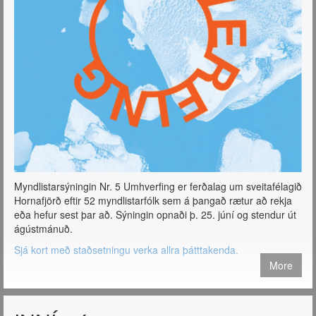
Myndlistarsýningin Nr. 5 Umhverfing er ferðalag um sveitafélagið
Hornafjörð eftir 52 myndlistarfólk sem á þangað rætur að rekja
eða hefur sest þar að. Sýningin opnaði þ. 25. júní og stendur út
ágústmánuð.
Sjá kort með staðsetningu verka allra þátttakenda.
More