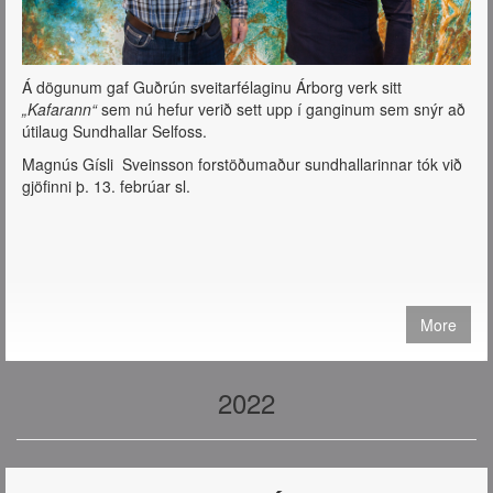
Á dögunum gaf Guðrún sveitarfélaginu Árborg verk sitt
„Kafarann“
sem nú hefur verið sett upp í ganginum sem snýr að
útilaug Sundhallar Selfoss.
Magnús Gísli Sveinsson forstöðumaður sundhallarinnar tók við
gjöfinni þ. 13. febrúar sl.
More
2022