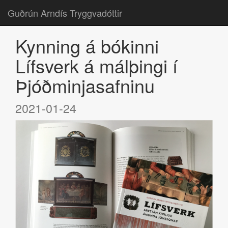
Guðrún Arndís Tryggvadóttir
Kynning á bókinni
Lífsverk á málþingi í
Þjóðminjasafninu
2021-01-24