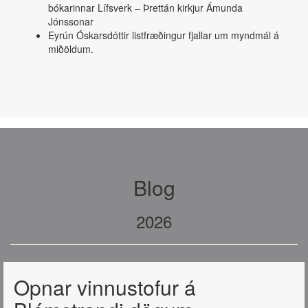
bókarinnar Lífsverk – Þrettán kirkjur Ámunda
Jónssonar
Eyrún Óskarsdóttir listfræðingur fjallar um myndmál á
miðöldum.
Blog
2026
Opnar vinnustofur á