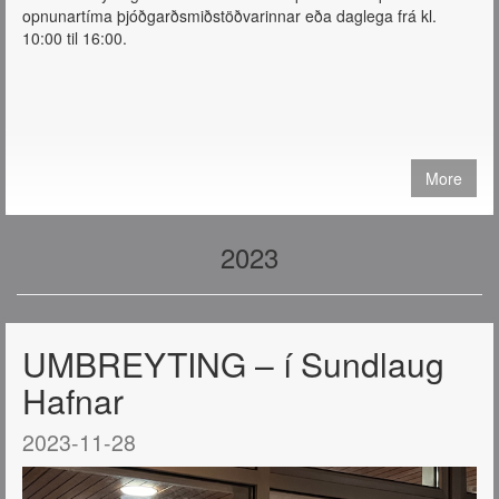
opnunartíma þjóðgarðsmiðstöðvarinnar eða daglega frá kl.
10:00 til 16:00.
More
2023
UMBREYTING – í Sundlaug
Hafnar
2023-11-28