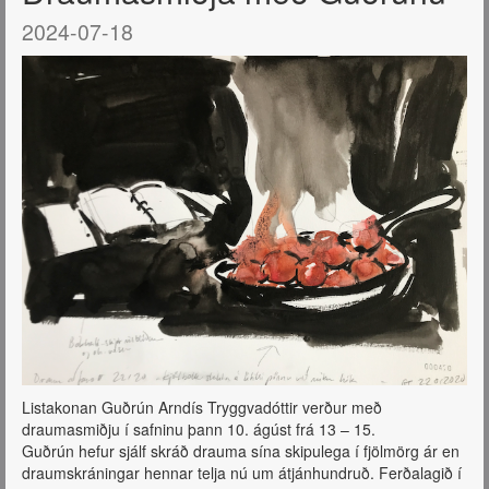
2024-07-18
Listakonan Guðrún Arndís Tryggvadóttir verður með
draumasmiðju í safninu þann 10. ágúst frá 13 – 15.
Guðrún hefur sjálf skráð drauma sína skipulega í fjölmörg ár en
draumskráningar hennar telja nú um átjánhundruð. Ferðalagið í