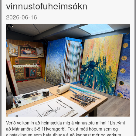
vinnustofuheimsókn
2026-06-16
Verið velkomin að heimsækja mig á vinnustofu minni í Listrými
að Mánamörk 3-5 í Hveragerði. Tek á móti hópum sem og
einstaklingum sem hafa áhuga á að kynnast mér og verkum