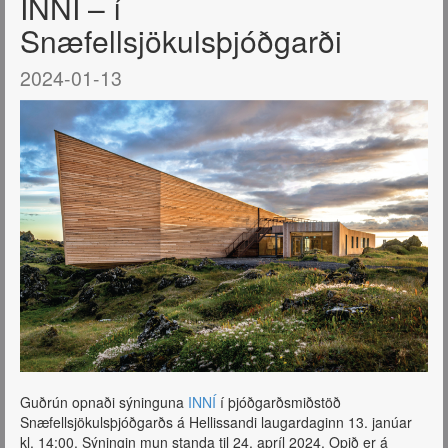
INNÍ – í
Snæfellsjökulsþjóðgarði
2024-01-13
Guðrún opnaði sýninguna
INNÍ
í þjóðgarðsmiðstöð
Snæfellsjökulsþjóðgarðs á Hellissandi laugardaginn 13. janúar
kl. 14:00. Sýningin mun standa til 24. apríl 2024. Opið er á