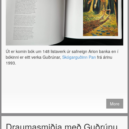
Út er komin bók um 148 listaverk úr safneign Arion banka en í
bókinni er eitt verka Guðrúnar,
Skógarguðinn Pan
frá árinu
1993.
More
Draumasmiðja með Guðrúnu