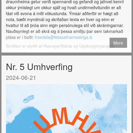
draumheima getur verið spennandi og gefandi og jafnvel kennt
okkur ýmislegt um okkur sjálf og hvað undirmeðvitundin er að
fást við svona á milli vökustunda. Ýmsar aðferðir er hægt að
nota, bæði myndmál og skrifaðan texta en hver og einn er
hvattur til að þróa sinn eigin persónulega stíl við skráningarnar.
Nauðsynlegt er að skrá sig á þessa smiðju þar sem takmarkað
pláss er í boði:
fraedsla@listasafnarnesinga.is
More
Smiðjan er styrkt af Hveragerðisbæ og Uppbyggingarsjóði
Suðurlands.
Nr. 5 Umhverfing
2024-06-21