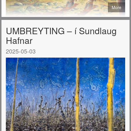
More
UMBREYTING – í Sundlaug
Hafnar
2025-05-03
Hágæða prent af málverkum mínum eru nú í boði í tveimur
stærðum: 40x50 cm. og 50x70 cm.
Öll þau málverk sem birtast hér á síðunni má útfæra sem
prentaðar útgáfur og fá sendar hvert sem er í heiminum.
Sjá verð og nánari
upplýsingar
https://tryggvadottir.com/is/publication/27/