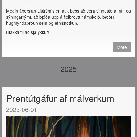
Megin áherslan Listrýmis er, auk þess að vera vinnustofa mín og
sýningarrými, að bjóða upp á fjölbreytt námskeið, bæði í
hugmyndaþróun sem og efnisnotkun.
Hlakka til að sjá ykkur!
More
2025
Prentútgáfur af málverkum
2025-06-01