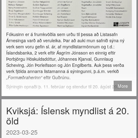
Fókusinn er á frumkvöðla sem urðu til þessa að Listasafn
Árnesinga varð að veruleika. Þar að auki mun safnið sýna ný
verk sem voru gefin sl. ár, af myndlistarmönnum og t.d.:
Íslandsbanka, 2 verk eftir Ásgrím Jónsson en einnig eftir
Þorbjörgu Höskuldsdóttur, Jóhannes Kjarval, Gunnlaug
Scheving, Jón Þorleifsson og Jón Engilberts. Auk þess verða
verk fjölda annarra listamanna á sýningunni, þ.á.m. verkið
„Formæðraherinn“
eftir Guðrúnu.
More
Sýningin opnaði þ. 11. febrúar og stendur til 20. ágúst 2023.
Kviksjá: Íslensk myndlist á 20.
öld
2023-03-25