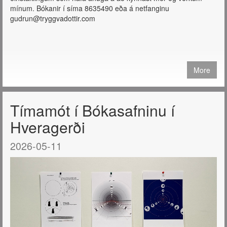
mínum. Bókanir í síma 8635490 eða á netfanginu
gudrun@tryggvadottir.com
More
Tímamót í Bókasafninu í
Hveragerði
2026-05-11