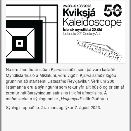
Nú eru fimmtíu ár síðan Kjarvalsstaðir, sem þá voru kallaðir
Myndlistarhúsið á Miklatúni, voru vígðir. Kjarvalsstaðir lögðu
grunninn að starfsemi Listasafns Reykjavíkur. Verk um 200
listamanna eru á sýningunni sem tekur yfir allt húsið og er ein af
þremur hátíðarsýningum safnsins í tilefni afmælisins. Á
meðal verka á sýningunni er
„Hetjumynd“
eftir Guðrúnu.
Sýningin opnaði þ. 24. mars og lýkur 7. ágúst 2023.