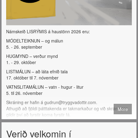
Námskeið LISRÝMIS á haustönn 2026 eru:
MÓDELTEIKNUN – og málun
5. - 26. september
HUGMYND – verður mynd
1. - 29. október
LISTMÁLUN – að láta efnið tala
17. október til 7. nóvember
VATNSLITAMÁLUN – vatn - hugur - litur
5. til 26. nóvember
Skráning er hafin á gudrun@tryggvadottir.com.
Athugið að fjöldi þátttakenda er takmarkaður og við skráningar
More
gildir því að fyrstir koma fyrstir fá.
Verið velkomin í