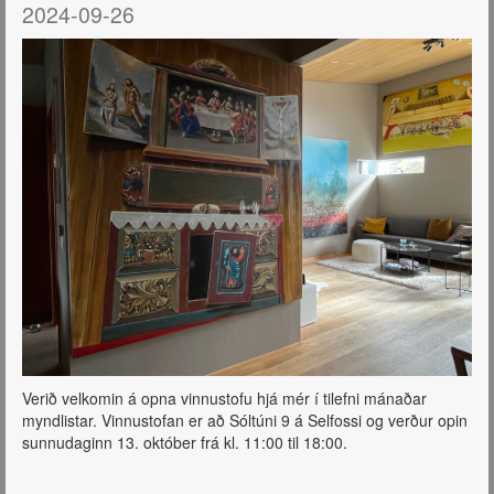
2024-09-26
Verið velkomin á opna vinnustofu hjá mér í tilefni mánaðar
myndlistar. Vinnustofan er að Sóltúni 9 á Selfossi og verður opin
sunnudaginn 13. október frá kl. 11:00 til 18:00.