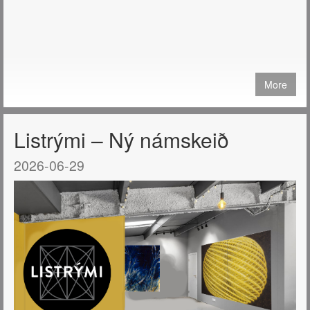
More
Listrými – Ný námskeið
2026-06-29