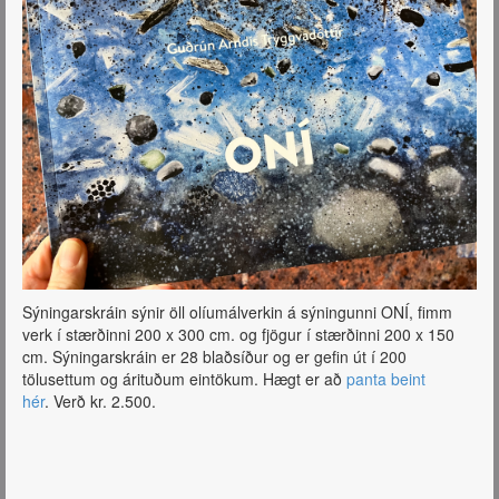
Sýningarskráin sýnir öll olíumálverkin á sýningunni ONÍ, fimm
verk í stærðinni 200 x 300 cm. og fjögur í stærðinni 200 x 150
cm. Sýningarskráin er 28 blaðsíður og er gefin út í 200
tölusettum og árituðum eintökum. Hægt er að
panta beint
hér
. Verð kr. 2.500.