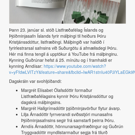
Þann 23. janúar sl. stóð Listfræðafélag Íslands og
Þjóðminjasafn Íslands fyrir málþingi til heiðurs Þóru
Kristjánssdóttur, listfræðingi. Málþingið var haldið í
fyrirlestrarsal safnsins við Suðurgötu á afmælisdegi Þóru.
Hér má finna tengil á upptökur á YouTube frá málþinginu.
Kynning Guðrúnar hefst á 25. mínútu og í framhaldi er
kynning Arndísar:
https://www.youtube.com/watch?
v=yFfdwLVITzY&feature=share&fbclid=IwAR1stnIu40PJiYLaEGk
Dagskráin var svohljóðandi:
Margrét Elísabet Ólafsdóttir formaður
Listfræðafélagsins kynnir Þóru Kristjánsdóttur og
dagskrá málþingsins.
Margrét Hallgrímsdóttir þjóðminjavörður flytur ávarp.
Lilja Árnadóttir fyrrverandi sviðsstjóri munasafns
Þjóðminjasafnsins segir frá samstarfi þeirra Þóru.
Arndís Árnadóttir, hönnunarsagnfræðingur og Guðrún
Tryggvadóttir myndlistarmaður segja frá tilurð