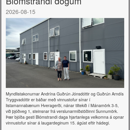
Blómstrandi dögum
2026-08-15
Myndlistakonurnar Andrína Guðrún Jónsdóttir og Guðrún Arndís
Tryggvadóttir er báðar með vinnustofur sínar í
listamannabænum Hveragerði, nánar tiltekið í Mánamörk 3-5,
við þjóðveg 1, steinsnar frá verslunarmiðstöðinni Sunnumörk.
Þær bjóða gesti Blómstrandi daga hjartanlega velkomna á opnar
vinnustofur sínar á laugardeginum 15. ágúst eftir hádegi.