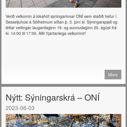
Verið velkomin á lokahóf sýningarinnar ONÍ sem staðið hefur í
Sesseljuhúsi á Sólheimum síðan þ. 3. júní sl. Sýningarspjall og
léttar veitingar laugardaginn 19. og sunnudaginn 20. ágúst frá
kl. 14:00 til 17:00. Allir hjartanlega velkomnir!
More
Nýtt: Sýningarskrá – ONÍ
2023-06-03