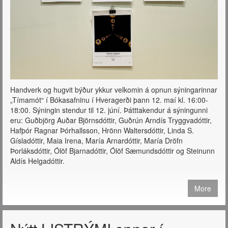
Handverk og hugvit býður ykkur velkomin á opnun sýningarinnar
„Tímamót“ í Bókasafninu í Hveragerði þann 12. maí kl. 16:00-
18:00. Sýningin stendur til 12. júní. Þátttakendur á sýningunni
eru: Guðbjörg Auðar Björnsdóttir, Guðrún Arndís Tryggvadóttir,
Hafþór Ragnar Þórhallsson, Hrönn Waltersdóttir, Linda S.
Gísladóttir, Maia Irena, María Arnardóttir, María Dröfn
Þorláksdóttir, Ólöf Bjarnadóttir, Ólöf Sæmundsdóttir og Steinunn
Aldís Helgadóttir.
More