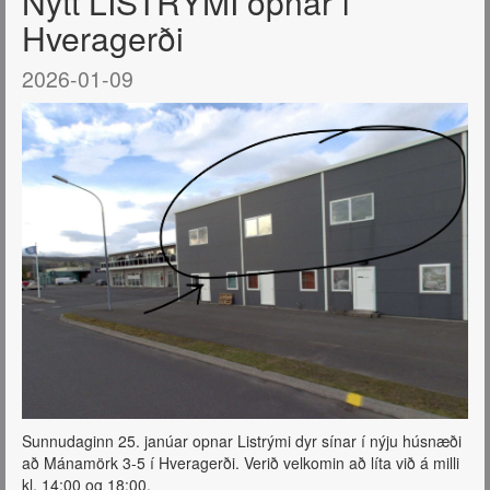
Nýtt LISTRÝMI opnar í
Hveragerði
2026-01-09
Sunnudaginn 25. janúar opnar Listrými dyr sínar í nýju húsnæði
að Mánamörk 3-5 í Hveragerði. Verið velkomin að líta við á milli
kl. 14:00 og 18:00.