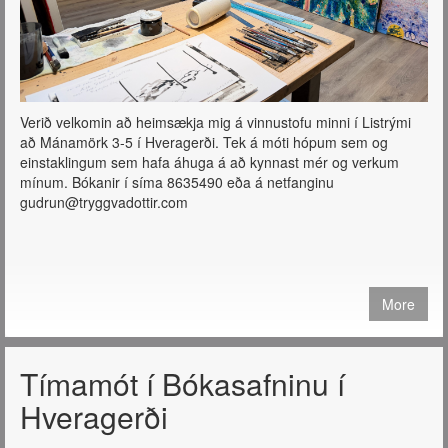
Verið velkomin að heimsækja mig á vinnustofu minni í Listrými
að Mánamörk 3-5 í Hveragerði. Tek á móti hópum sem og
einstaklingum sem hafa áhuga á að kynnast mér og verkum
mínum. Bókanir í síma 8635490 eða á netfanginu
gudrun@tryggvadottir.com
More
Tímamót í Bókasafninu í
Hveragerði