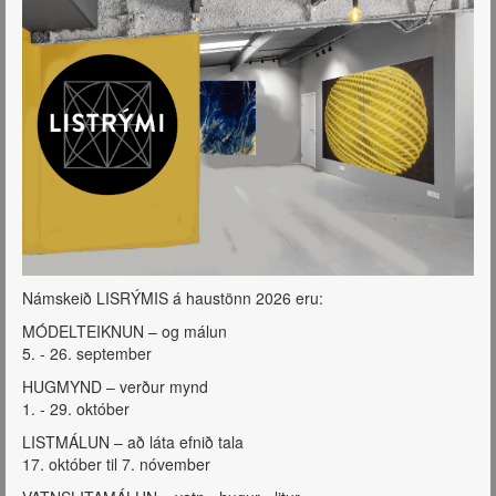
Námskeið LISRÝMIS á haustönn 2026 eru:
MÓDELTEIKNUN – og málun
5. - 26. september
HUGMYND – verður mynd
1. - 29. október
LISTMÁLUN – að láta efnið tala
17. október til 7. nóvember