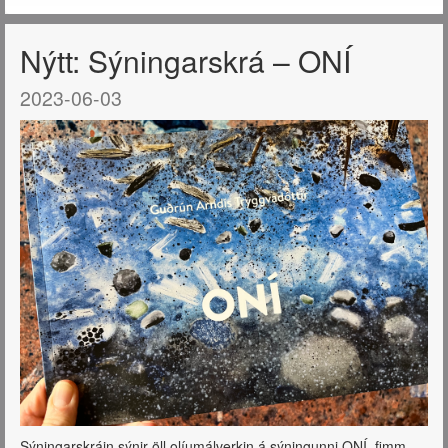
Nýtt: Sýningarskrá – ONÍ
2023-06-03
Sýningarskráin sýnir öll olíumálverkin á sýningunni ONÍ, fimm