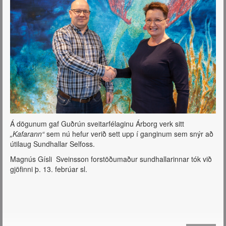
Á dögunum gaf Guðrún sveitarfélaginu Árborg verk sitt
„Kafarann“
sem nú hefur verið sett upp í ganginum sem snýr að
útilaug Sundhallar Selfoss.
Magnús Gísli Sveinsson forstöðumaður sundhallarinnar tók við
gjöfinni þ. 13. febrúar sl.