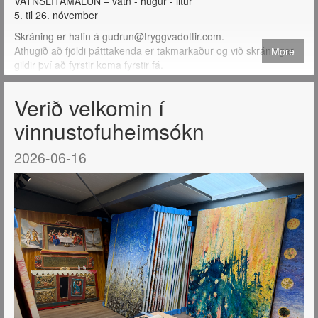
VATNSLITAMÁLUN – vatn - hugur - litur
5. til 26. nóvember
Skráning er hafin á gudrun@tryggvadottir.com.
Athugið að fjöldi þátttakenda er takmarkaður og við skráningar
More
gildir því að fyrstir koma fyrstir fá.
Verið velkomin í
vinnustofuheimsókn
2026-06-16