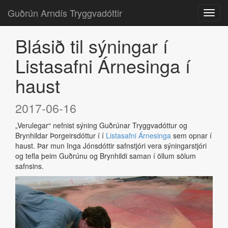
Guðrún Arndís Tryggvadóttir
Blásið til sýningar í
Listasafni Árnesinga í
haust
2017-06-16
„Verulegar“ nefnist sýning Guðrúnar Tryggvadóttur og
Brynhildar Þorgeirsdóttur í í
Listasafni Árnesinga
sem opnar í
haust. Þar mun Inga Jónsdóttir safnstjóri vera sýningarstjóri
og tefla þeim Guðrúnu og Brynhildi saman í öllum sölum
safnsins.