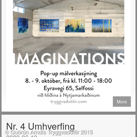
More
Verið velkomin á Pop-up sýningu mína að Eyravegi 65 á Selfossi
Nr. 4 Umhverfing
helgina 8. og 9. október 2022.
© Guðrún Arndís Tryggvadóttir 2015