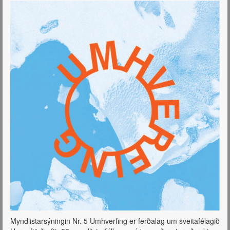
Myndlistarsýningin Nr. 5 Umhverfing er ferðalag um sveitafélagið