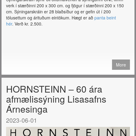
verk í stærðinni 200 x 300 cm. og fjögur í stærðinni 200 x 150
cm. Sýningarskráin er 28 blaðsíður og er gefin út í 200
tölusettum og árituðum eintökum. Hægt er að
panta beint
hér
. Verð kr. 2.500.
More
HORNSTEINN – 60 ára
afmælissýning Lisasafns
Árnesinga
2023-06-01