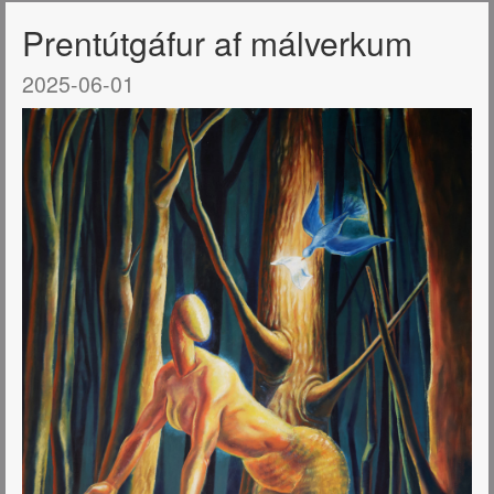
Prentútgáfur af málverkum
2025-06-01