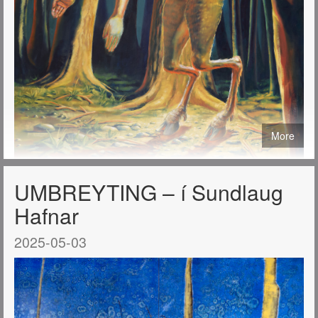
More
UMBREYTING – í Sundlaug
Hafnar
2025-05-03
Hágæða prent af málverkum mínum eru nú í boði í tveimur
stærðum: 40x50 cm. og 50x70 cm.
Öll þau málverk sem birtast hér á síðunni má útfæra sem