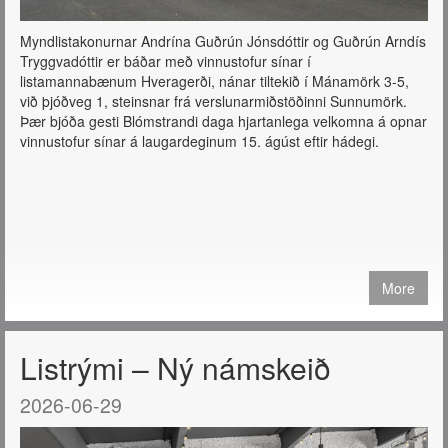
Myndlistakonurnar Andrína Guðrún Jónsdóttir og Guðrún Arndís
Tryggvadóttir er báðar með vinnustofur sínar í
listamannabænum Hveragerði, nánar tiltekið í Mánamörk 3-5,
við þjóðveg 1, steinsnar frá verslunarmiðstöðinni Sunnumörk.
Þær bjóða gesti Blómstrandi daga hjartanlega velkomna á opnar
vinnustofur sínar á laugardeginum 15. ágúst eftir hádegi.
More
Listrými – Ný námskeið
2026-06-29