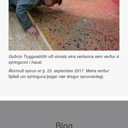
Guðrún Tryggvadóttir við vinnslu eins verkanna sem verður á
sýningunni í haust.
Áformuð opnun er þ. 23. september 2017. Meira verður
fjallað um sýninguna þegar nær dregur opnunardegi.
Blog