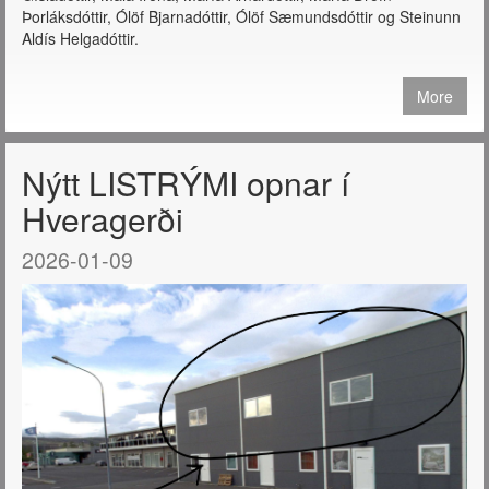
Þorláksdóttir, Ólöf Bjarnadóttir, Ólöf Sæmundsdóttir og Steinunn
Aldís Helgadóttir.
More
Nýtt LISTRÝMI opnar í
Hveragerði
2026-01-09