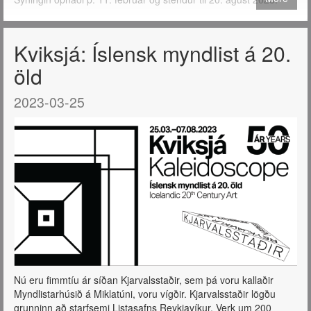
Kviksjá: Íslensk myndlist á 20.
öld
2023-03-25
Nú eru fimmtíu ár síðan Kjarvalsstaðir, sem þá voru kallaðir
Myndlistarhúsið á Miklatúni, voru vígðir. Kjarvalsstaðir lögðu
grunninn að starfsemi Listasafns Reykjavíkur. Verk um 200