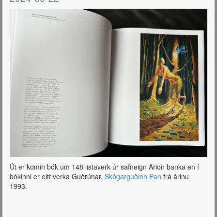
Út er komin bók um 148 listaverk úr safneign Arion banka en í
bókinni er eitt verka Guðrúnar,
Skógarguðinn Pan
frá árinu
1993.