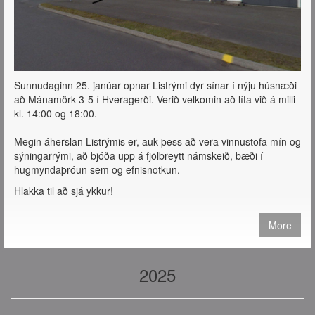
Sunnudaginn 25. janúar opnar Listrými dyr sínar í nýju húsnæði
að Mánamörk 3-5 í Hveragerði. Verið velkomin að líta við á milli
kl. 14:00 og 18:00.
Megin áherslan Listrýmis er, auk þess að vera vinnustofa mín og
sýningarrými, að bjóða upp á fjölbreytt námskeið, bæði í
hugmyndaþróun sem og efnisnotkun.
Hlakka til að sjá ykkur!
More
2025