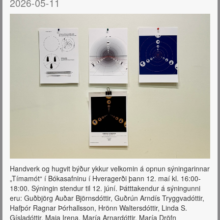
2026-05-11
Handverk og hugvit býður ykkur velkomin á opnun sýningarinnar
„Tímamót“ í Bókasafninu í Hveragerði þann 12. maí kl. 16:00-
18:00. Sýningin stendur til 12. júní. Þátttakendur á sýningunni
eru: Guðbjörg Auðar Björnsdóttir, Guðrún Arndís Tryggvadóttir,
Hafþór Ragnar Þórhallsson, Hrönn Waltersdóttir, Linda S.
Gísladóttir, Maia Irena, María Arnardóttir, María Dröfn