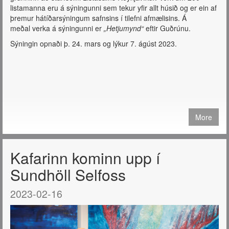
listamanna eru á sýningunni sem tekur yfir allt húsið og er ein af
þremur hátíðarsýningum safnsins í tilefni afmælisins. Á
meðal verka á sýningunni er
„Hetjumynd“
eftir Guðrúnu.
Sýningin opnaði þ. 24. mars og lýkur 7. ágúst 2023.
More
Kafarinn kominn upp í
Sundhöll Selfoss
2023-02-16