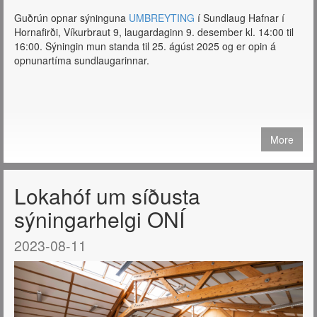
Guðrún opnar sýninguna
UMBREYTING
í Sundlaug Hafnar í
Hornafirði, Víkurbraut 9, laugardaginn 9. desember kl. 14:00 til
16:00. Sýningin mun standa til 25. ágúst 2025 og er opin á
opnunartíma sundlaugarinnar.
More
Lokahóf um síðusta
sýningarhelgi ONÍ
2023-08-11