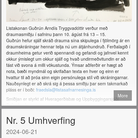
Listakonan Guðrún Arndís Tryggvadóttir verður með
draumasmiðju í safninu þann 10. ágúst frá 13 – 15.
Guðrún hefur sjálf skráð drauma sína skipulega í fjölmörg ár en
draumskráningar hennar telja nú um átjánhundruð. Ferðalagið í
draumheima getur verið spennandi og gefandi og jafnvel kennt
okkur ýmislegt um okkur sjálf og hvað undirmeðvitundin er að
fást við svona á milli vökustunda. Ýmsar aðferðir er hægt að
nota, bæði myndmál og skrifaðan texta en hver og einn er
hvattur til að þróa sinn eigin persónulega stíl við skráningarnar.
Nauðsynlegt er að skrá sig á þessa smiðju þar sem takmarkað
pláss er í boði:
fraedsla@listasafnarnesinga.is
More
Smiðjan er styrkt af Hveragerðisbæ og Uppbyggingarsjóði
Suðurlands.
Nr. 5 Umhverfing
2024-06-21