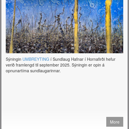
prentaðar útgáfur og fá sendar hvert sem er í heiminum.
Sjá verð og nánari
upplýsingar
https://tryggvadottir.com/is/publication/27/
Sýningin
UMBREYTING
í Sundlaug Hafnar í Hornafirði hefur
verið framlengd til september 2025. Sýningin er opin á
opnunartíma sundlaugarinnar.
More