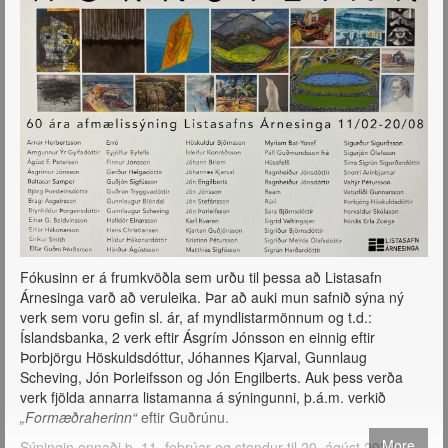
Fókusinn er á frumkvöðla sem urðu til þessa að Listasafn
Árnesinga varð að veruleika. Þar að auki mun safnið sýna ný
verk sem voru gefin sl. ár, af myndlistarmönnum og t.d.:
Íslandsbanka, 2 verk eftir Ásgrím Jónsson en einnig eftir
Þorbjörgu Höskuldsdóttur, Jóhannes Kjarval, Gunnlaug
Scheving, Jón Þorleifsson og Jón Engilberts. Auk þess verða
verk fjölda annarra listamanna á sýningunni, þ.á.m. verkið
„Formæðraherinn“
eftir Guðrúnu.
More
Sýningin opnaði þ. 11. febrúar og stendur til 20. ágúst 2023.