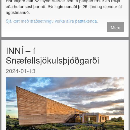
Hornafjörð eftir 52 myndlistarfólk sem á þangað rætur að rekja
eða hefur sest þar að. Sýningin opnaði þ. 25. júní og stendur út
ágústmánuð.
Sjá kort með staðsetningu verka allra þátttakenda.
More
INNÍ – í
Snæfellsjökulsþjóðgarði
2024-01-13