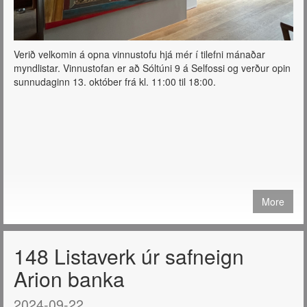
Verið velkomin á opna vinnustofu hjá mér í tilefni mánaðar
myndlistar. Vinnustofan er að Sóltúni 9 á Selfossi og verður opin
sunnudaginn 13. október frá kl. 11:00 til 18:00.
More
148 Listaverk úr safneign
Arion banka
2024-09-22