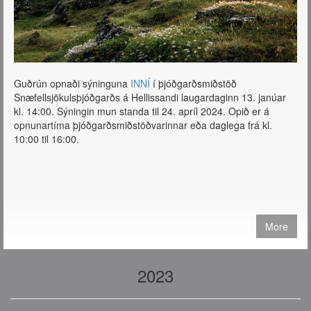
Guðrún opnaði sýninguna
INNÍ
í þjóðgarðsmiðstöð
Snæfellsjökulsþjóðgarðs á Hellissandi laugardaginn 13. janúar
kl. 14:00. Sýningin mun standa til 24. apríl 2024. Opið er á
opnunartíma þjóðgarðsmiðstöðvarinnar eða daglega frá kl.
10:00 til 16:00.
More
2023