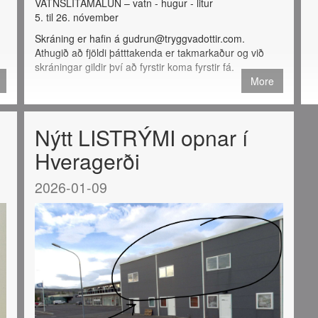
VATNSLITAMÁLUN – vatn - hugur - litur
5. til 26. nóvember
Skráning er hafin á gudrun@tryggvadottir.com.
Athugið að fjöldi þátttakenda er takmarkaður og við
skráningar gildir því að fyrstir koma fyrstir fá.
More
Nýtt LISTRÝMI opnar í
Hveragerði
2026-01-09