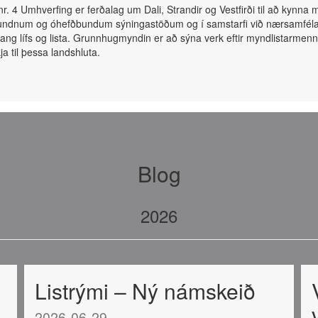
r. 4 Umhverfing er ferðalag um Dali, Strandir og Vestfirði til að kynna
undnum og óhefðbundum sýningastöðum og í samstarfi við nærsamféla
ng lífs og lista. Grunnhugmyndin er að sýna verk eftir myndlistarmen
ja til þessa landshluta.
Blog
2026
Listrými – Ný námskeið
2026-06-29