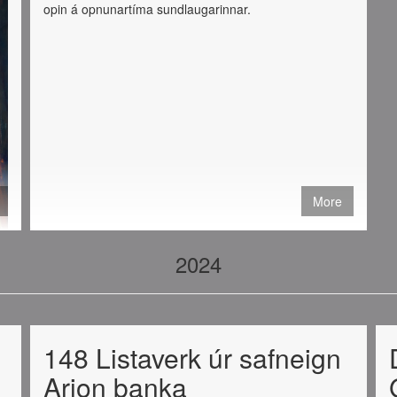
opin á opnunartíma sundlaugarinnar.
More
2024
148 Listaverk úr safneign
Arion banka