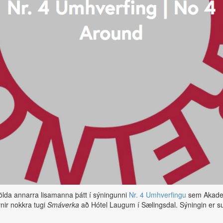
ölda annarra lisamanna þátt í sýningunni
Nr. 4 Umhverfingu
sem Akadem
ýnir nokkra tugi
Smáverka
að Hótel Laugum í Sælingsdal. Sýningin er 