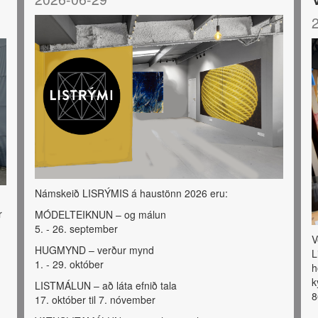
Námskeið LISRÝMIS á haustönn 2026 eru:
r
MÓDELTEIKNUN – og málun
5. - 26. september
V
HUGMYND – verður mynd
L
1. - 29. október
h
k
LISTMÁLUN – að láta efnið tala
8
17. október til 7. nóvember