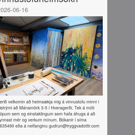
2026-06-16
erið velkomin að heimsækja mig á vinnustofu minni í
istrými að Mánamörk 3-5 í Hveragerði. Tek á móti
ópum sem og einstaklingum sem hafa áhuga á að
ynnast mér og verkum mínum. Bókanir í síma
635490 eða á netfanginu gudrun@tryggvadottir.com