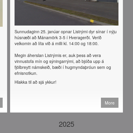
Sunnudaginn 25. janúar opnar Listrými dyr sínar í nýju
húsnæði að Mánamörk 3-5 í Hveragerði. Verið
velkomin að líta við á milli kl. 14:00 og 18:00.
Megin áherslan Listrýmis er, auk þess að vera
vinnustofa mín og sýningarrými, að bjóða upp á
fjölbreytt námskeið, bæði í hugmyndaþróun sem og
efnisnotkun.
g
Hlakka til að sjá ykkur!
More
2025