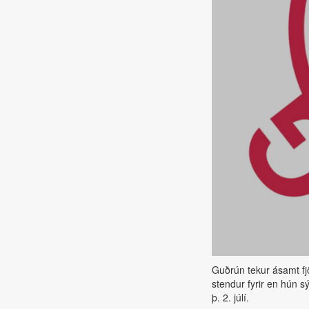
Guðrún tekur ásamt fj
stendur fyrir en hún s
þ. 2. júlí.