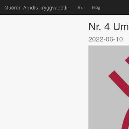
Guðrún Arndís Tryggvadóttir
Bio
Blog
Nr. 4 Um
2022-06-10