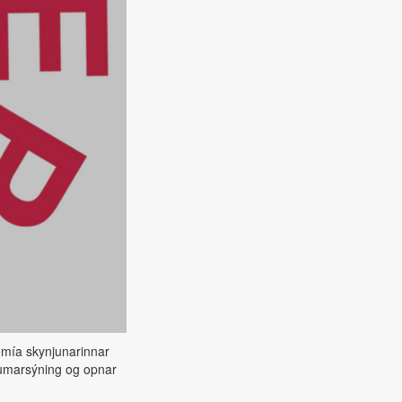
ía skynjunarinnar
sumarsýning og opnar