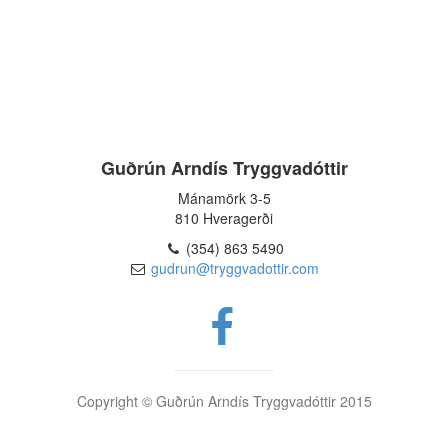
Guðrún Arndís Tryggvadóttir
Mánamörk 3-5
810 Hveragerði
(354) 863 5490
gudrun@tryggvadottir.com
Copyright © Guðrún Arndís Tryggvadóttir 2015