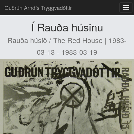
Guðrún Arndís Tryggvadóttir
Í Rauða húsinu
Rauða húsið / The Red House | 1983-
03-13 - 1983-03-19