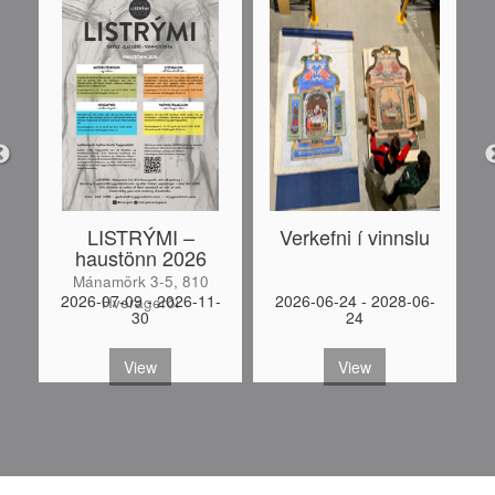
LISTRÝMI –
Verkefni í vinnslu
haustönn 2026
Mánamörk 3-5, 810
-
2026-07-09 - 2026-11-
2026-06-24 - 2028-06-
Hveragerði
30
24
S
View
View